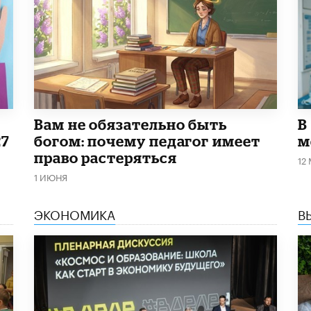
​Вам не обязательно быть
В
27
богом: почему педагог имеет
м
право растеряться
12
1 ИЮНЯ
ЭКОНОМИКА
В