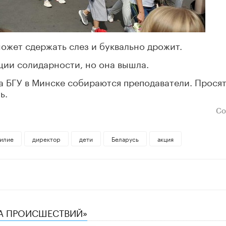
может сдержать слез и буквально дрожит.
кции солидарности, но она вышла.
а БГУ в Минске собираются преподаватели. Прося
ь.
Со
илие
директор
дети
Беларусь
акция
КА ПРОИСШЕСТВИЙ»