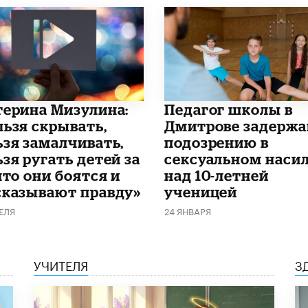
терина Мизулина:
Педагог школы в
льзя скрывать,
Дмитрове задержа
ьзя замалчивать,
подозрению в
зя ругать детей за
сексуальном наси
что они боятся и
над 10-летней
сказывают правду»
ученицей
ЕЛЯ
24 ЯНВАРЯ
УЧИТЕЛЯ
З