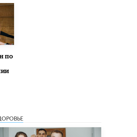
Академик РАН предупредил, что
ChatGPT отучит школьников думать
1 ИЮНЯ /
ШКОЛЬНИКИ
н по
лии
ДОРОВЬЕ