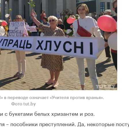
I» в переводе означает «Учителя против вранья».
Фото tut.by
 с букетами белых хризантем и роз.
еля – пособники преступлений. Да, некоторые пост