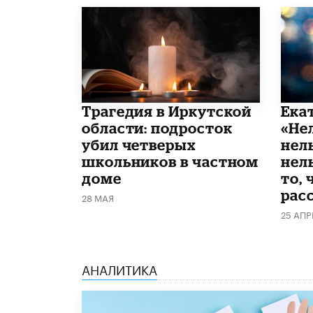
Трагедия в Иркутской
Ека
области: подросток
«Не
убил четверых
нел
школьников в частном
нель
доме
то, 
рас
28 МАЯ
25 АПР
АНАЛИТИКА