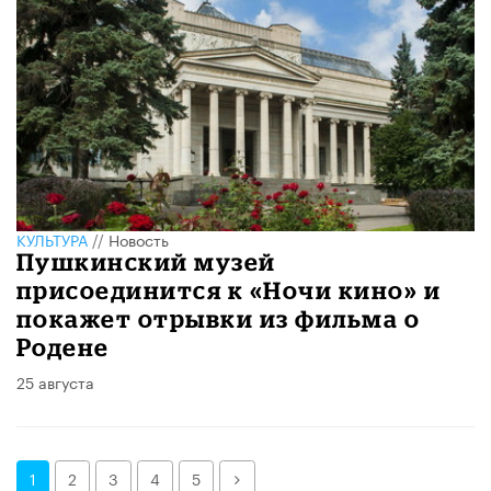
КУЛЬТУРА
//
Новость
Пушкинский музей
присоединится к «Ночи кино» и
покажет отрывки из фильма о
Родене
25 августа
Далее
1
2
3
4
5