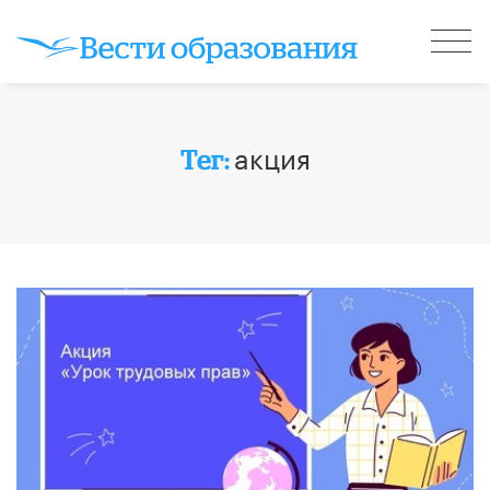
акция
Тег: