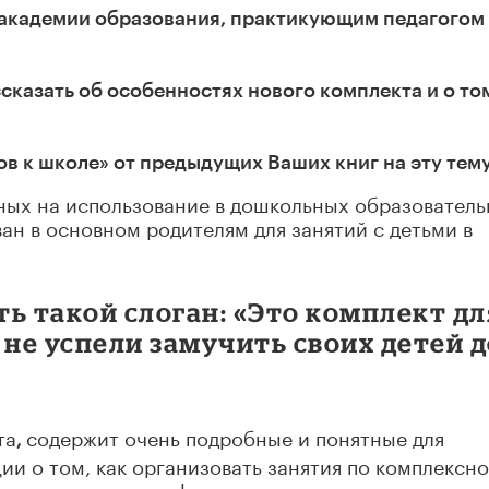
 академии образования, практикующим педагогом
казать об особенностях нового комплекта и о том
ов к школе» от предыдущих Ваших книг на эту тем
нных на использование в дошкольных образовател
ан в основном родителям для занятий с детьми в
ь такой слоган: «Это комплект дл
 не успели замучить своих детей 
та
содержит очень подробные и понятные для
,
и о том, как организовать занятия по комплексн
ее развитие, так и формирование речи, внимания,