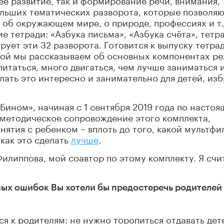
больших тематических разворота, которые позволя
 об окружающем мире, о природе, профессиях и т.
е тетради: «Азбука письма», «Азбука счёта», тетра
рует эти 32 разворота. Готовится к выпуску тетра
орой мы рассказываем об основных компонентах р
питаться, много двигаться, чем лучше заниматься и
лать это интересно и занимательно для детей, изб
«Бином», начиная с 1 сентября 2019 года по настоя
 методическое сопровождение этого комплекта,
анятия с ребенком – вплоть до того, какой мультфи
 как это сделать
лучше
.
Филиппова, мой соавтор по этому комплекту. Я счи
ых ошибок Вы хотели бы предостеречь родителей
ся к родителям: не нужно торопиться отдавать дет