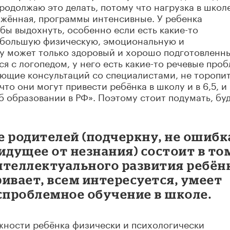
продолжаю это делать, потому что нагрузка в школ
яжённая, программы интенсивные. У ребенка
бы выдохнуть, особенно если есть какие-то
 большую физическую, эмоциональную и
у может только здоровый и хорошо подготовленн
я с логопедом, у него есть какие-то речевые про
ующие консультаций со специалистами, не торопит
то они могут привести ребёнка в школу и в 6,5, и 
б образовании в РФ». Поэтому стоит подумать, бу
 родителей (подчеркну, не ошибк
идущее от незнания) состоит в то
нтеллектуального развития ребён
ивает, всем интересуется, умеет
спроблемное обучение в школе.
ности ребёнка физически и психологически