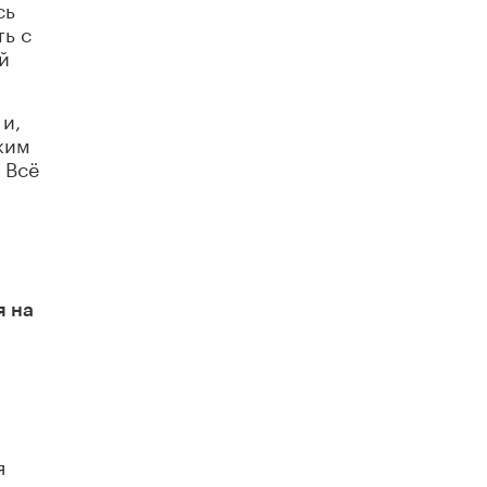
сь
В Госдуме предложили запустить
программу «Выпускной кешбэк» для
ть с
тех, кто сдал ЕГЭ и ОГЭ
й
29 МАЯ /
ЕГЭ И ОГЭ
и,
жим
 Всё
я на
я