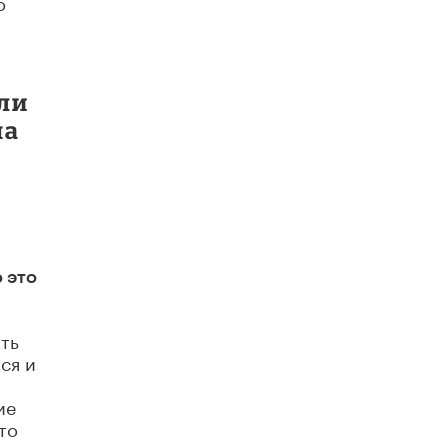
о
яли
на
 это
ть
ся и
ие
то