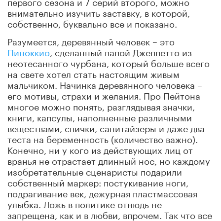
первого сезона и 7 серий второго, можно
внимательно изучить заставку, в которой,
собственно, буквально все и показано.
Разумеется, деревянный человек – это
Пиноккио
, сделанный папой Джеппетто из
неотесанного чурбана, который больше всего
на свете хотел стать настоящим живым
мальчиком. Начинка деревянного человека –
его мотивы, страхи и желания. Про Пейтона
многое можно понять, разглядывая значки,
книги, капсулы, наполненные различными
веществами, спички, санитайзеры и даже два
теста на беременность (количество важно).
Конечно, ни у кого из действующих лиц от
вранья не отрастает длинный нос, но каждому
изобретательные сценаристы подарили
собственный маркер: постукивание ноги,
подрагивание век, дежурная пластмассовая
улыбка. Ложь в политике отнюдь не
запрещена, как и в любви, впрочем. Так что все