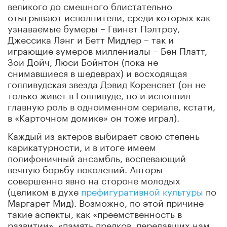
великого до смешного блистательно
отыгрывают исполнители, среди которых как
узнаваемые бумеры – Гвинет Пэлтроу,
Джессика Лэнг и Бетт Мидлер – так и
играющие зумеров миллениалы – Бен Платт,
Зои Дойч, Люси Бойнтон (пока не
снимавшиеся в шедеврах) и восходящая
голливудская звезда Дэвид Коренсвет (он не
только живет в Голливуде, но и исполнил
главную роль в одноименном сериале, кстати,
в «Карточном домике» он тоже играл).
Каждый из актеров выбирает свою степень
карикатурности, и в итоге имеем
полифоничный ансамбль, воспевающий
вечную борьбу поколений. Авторы
совершенно явно на стороне молодых
(целиком в духе
префигуративной культуры
по
Маргарет Мид). Возможно, по этой причине
такие аспекты, как «преемственность в
развитии», «память предков, передавших нам