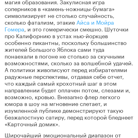
магия образования. Закулисная игра
соперников в «камень-ножницы-бумага»
символизирует не столько случайность,
сколько фатализм, этакие
Айса и Мойра
Гомера
, и это гомерически смешно. Шуточки
про Калифорнию в устах нью-йоркцев
особенно пикантны, поскольку большинство
жителей Большого Яблока сами туда
понаехали в погоне не столько за скучными
возможностями, сколько за волшебной удачей.
А политики живописуют перед избирателями
радужные перспективы, отдавая себе отчет,
что каждый самый крохотный шаг в этом
направлении будет оплачен потом, слезами и,
возможно, кровью. Внезапно флер легкого
юмора в шоу на мгновение слетает, и
изумленной публике демонстрируют такую
безжалостную сатиру, перед которой бледнеет
«Карточный домик».
Широчайший эмоциональный диапазон от