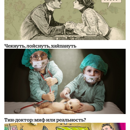
Чекнуть, лойснуть, хайпануть
Тин-доктор: миф или реальность?