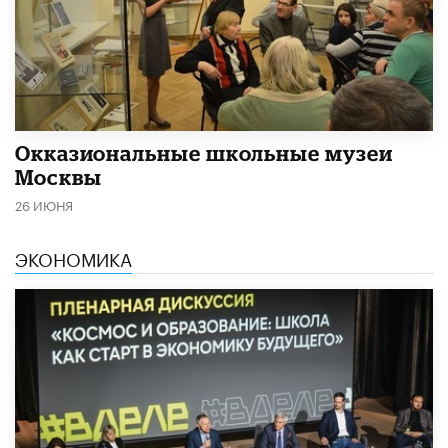
​Окказиональные школьные музеи
Москвы
26 ИЮНЯ
ЭКОНОМИКА