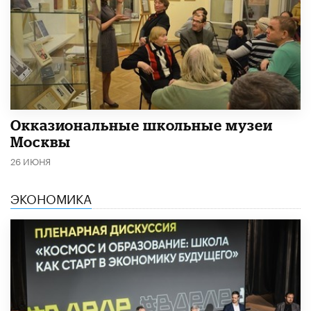
​Окказиональные школьные музеи
Москвы
26 ИЮНЯ
ЭКОНОМИКА