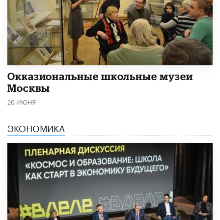
​Окказиональные школьные музеи
Москвы
26 ИЮНЯ
ЭКОНОМИКА