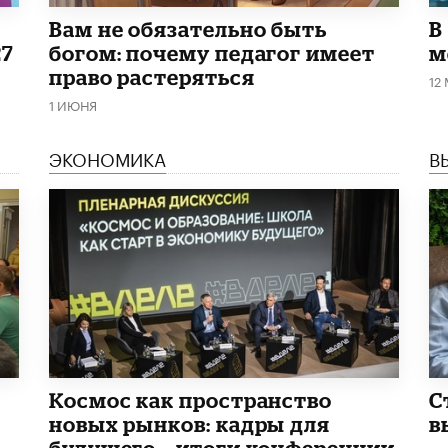
​Вам не обязательно быть
В
27
богом: почему педагог имеет
м
право растеряться
12
1 ИЮНЯ
ЭКОНОМИКА
В
Космос как пространство
С
новых рынков: кадры для
в
будущего – итоги конференции