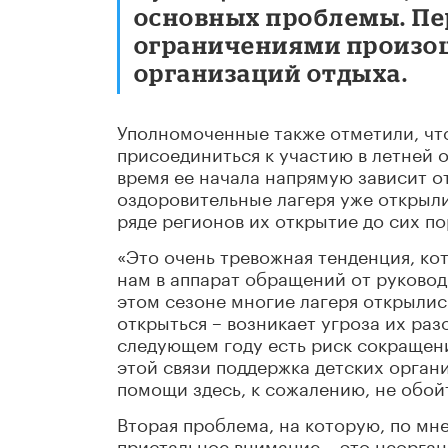
основных проблемы. Пер
ограничениями произо
организаций отдыха.
Уполномоченные также отметили, что
присоединиться к участию в летней 
время ее начала напрямую зависит о
оздоровительные лагеря уже открылис
ряде регионов их открытие до сих по
«Это очень тревожная тенденция, ко
нам в аппарат обращений от руководи
этом сезоне многие лагеря открылис
открыться – возникает угроза их раз
следующем году есть риск сокращени
этой связи поддержка детских орган
помощи здесь, к сожалению, не обой
Вторая проблема, на которую, по мн
пристальное внимание – это неорган