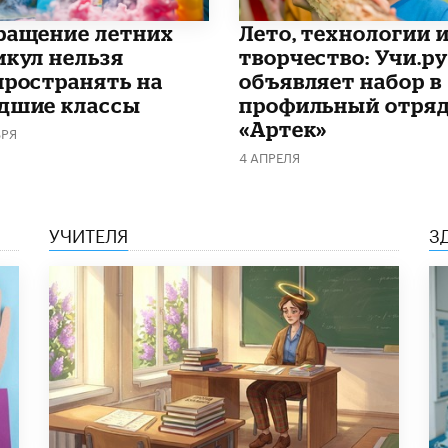
ращение летних
Лето, технологии 
икул нельзя
творчество: Учи.ру
пространять на
объявляет набор в
дшие классы
профильный отряд
«Артек»
БРЯ
4 АПРЕЛЯ
УЧИТЕЛЯ
З