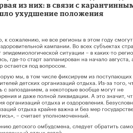
вая из них: в связи с карантинны
шло ухудшение положения
, к сожалению, не все регионы в этом году смогут
оздоровительной кампании. Во всех субъектах стр
т эпидемиологической ситуации – в каких-то реги
ь, где-то старт запланирован на начало августа, 
р остается под вопросом.
торую мы, в том числе фиксируем из поступающих
телей детских организаций отдыха. Из-за того, чт
ь с запозданием, а некоторые вообще могут не
орения и даже полной ликвидации. А это значит, чт
я организаций отдыха и оздоровления. Безусловн
изаций отдыха крайне важна и без мер государств
тись», – считает уполномоченный.
ению детского омбудсмена, следует обратить сам
изованный отдых детей.