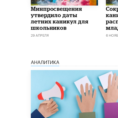
Минпросвещения
Сок
утвердило даты
кан
летних каникул для
рас
школьников
мла
29 АПРЕЛЯ
6 НОЯ
АНАЛИТИКА