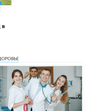
Академик РАН предупредил, что
и
ChatGPT отучит школьников думать
1 ИЮНЯ /
ШКОЛЬНИКИ
 в
ДОРОВЬЕ