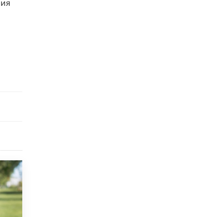
ния
5 ИЮНЯ /
ЧТО ПРОИСХОДИТ?
«Евгений Онегин» станет обязательным
для повторения в 10–11-х классах
4 ИЮНЯ /
КАЧЕСТВО ОБРАЗОВАНИЯ
В Общественной палате предложили
шить школьную форму с учетом
национальных традиций регионов
4 ИЮНЯ /
ШКОЛЬНИКИ
В Госдуме предложили ввести онлайн-
формат для апелляций ЕГЭ
3 ИЮНЯ /
ЕГЭ И ОГЭ
​Яндекс выпустил бесплатный курс по
защите от ИИ-мошенничества
2 ИЮНЯ /
BIG DATA
В России начнут применять новые
подходы к разрешению конфликтов в
школах
2 ИЮНЯ /
ПОДРОСТКИ