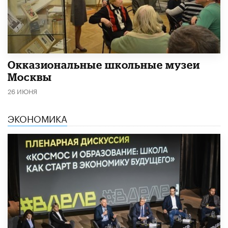
​Окказиональные школьные музеи
Москвы
26 ИЮНЯ
ЭКОНОМИКА