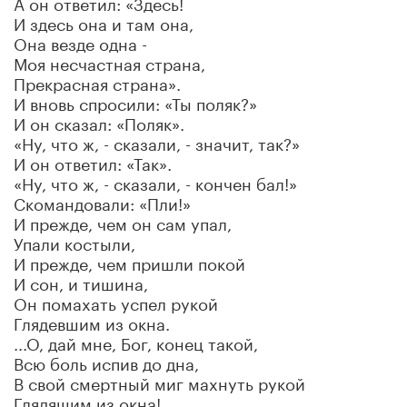
А он ответил: «Здесь!
И здесь она и там она,
Она везде одна -
Моя несчастная страна,
Прекрасная страна».
И вновь спросили: «Ты поляк?»
И он сказал: «Поляк».
«Ну, что ж, - сказали, - значит, так?»
И он ответил: «Так».
«Ну, что ж, - сказали, - кончен бал!»
Скомандовали: «Пли!»
И прежде, чем он сам упал,
Упали костыли,
И прежде, чем пришли покой
И сон, и тишина,
Он помахать успел рукой
Глядевшим из окна.
...О, дай мне, Бог, конец такой,
Всю боль испив до дна,
В свой смертный миг махнуть рукой
Глядящим из окна!..