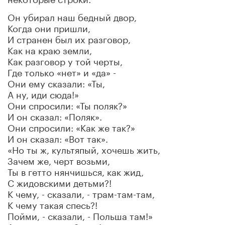
Он убирал наш бедный двор,
Когда они пришли,
И странен был их разговор,
Как на краю земли,
Как разговор у той черты,
Где только «нет» и «да» -
Они ему сказали: «Ты,
А ну, иди сюда!»
Они спросили: «Ты поляк?»
И он сказал: «Поляк».
Они спросили: «Как же так?»
И он сказал: «Вот так».
«Но ты ж, культяпый, хочешь жить,
Зачем же, черт возьми,
Ты в гетто нянчишься, как жид,
С жидовскими детьми?!
К чему, - сказали, - трам-там-там,
К чему такая спесь?!
Пойми, - сказали, - Польша там!»