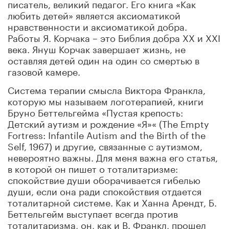
писатель, великий педагог. Его книга «Как
любить детей» является аксиоматикой
нравственности и аксиоматикой добра.
Работы Я. Корчака – это Библия добра XX и XXI
века. Януш Корчак завершает жизнь, не
оставляя детей один на один со смертью в
газовой камере.
Система терапии смысла Виктора Франкла,
которую мы называем логотерапией, книги
Бруно Беттельгейма «Пустая крепость:
Детский аутизм и рождение «Я»« (The Empty
Fortress: Infantile Autism and the Birth of the
Self, 1967) и другие, связанные с аутизмом,
невероятно важны. Для меня важна его статья,
в которой он пишет о тоталитаризме:
спокойствие души оборачивается гибелью
души, если она ради спокойствия отдается
тоталитарной системе. Как и Ханна Арендт, Б.
Беттельгейм выступает всегда против
тоталитаризма, он, как и В. Франкл, прошел