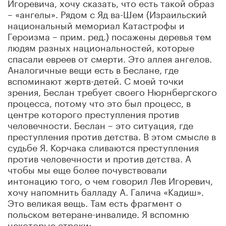
Игоревича, хочу сказать, что есть такой образ
– «ангелы». Рядом с Яд ва-Шем (Израильский
национальный мемориал Катастрофы и
Героизма – прим. ред.) посажены деревья тем
людям разных национальностей, которые
спасали евреев от смерти. Это аллея ангелов.
Аналогичные вещи есть в Беслане, где
вспоминают жертв-детей. С моей точки
зрения, Беслан требует своего Нюрнбергского
процесса, потому что это был процесс, в
центре которого преступления против
человечности. Беслан – это ситуация, где
преступления против детства. В этом смысле в
судьбе Я. Корчака сливаются преступления
против человечности и против детства. А
чтобы мы еще более почувствовали
интонацию того, о чем говорил Лев Игоревич,
хочу напомнить балладу А. Галича «Кадиш».
Это великая вещь. Там есть фрагмент о
польском ветеране-инвалиде. Я вспомню
некоторые строки: