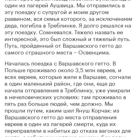
один из лагерей Аушвица. Мы отправились в
эту поездку с супругой и моим другом
раввином, вся семья которого, за исключением
деда, погибла в Треблинке. Я долго решался на
эту поездку. Сомневался. Тяжело назвать ее
интересной, это был сложный и тяжелый путь.
Путь, пройденный от Варшавского гетто до
самого страшного места – Освенцима.
Началась поездка с Варшавского гетто. В
Польше проживало около 3,5 млн евреев, и
всех евреев, которые жили в Варшаве, согнали
в один маленький район, где они, еще до
начала отправления в Треблинку, уже умирали
в нечеловеческих условиях: там проживало в
пять раз больше людей, чем должно. Мы
прошли путем, каким шел Януш Корчак: из
Варшавского гетто до места отправления
евреев в один из лагерей смерти, куда их
переправляли в набитых до отказа вагонах для
скота, с забитыми наглухо окнами, без воды,