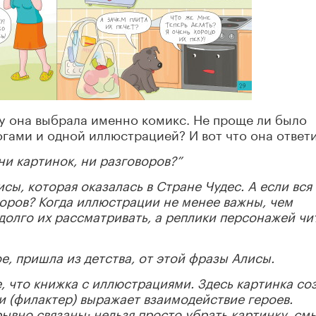
 она выбрала именно комикс. Не проще ли было
гами и одной иллюстрацией? И вот что она ответи
 ни картинок, ни разговоров?”
исы, которая оказалась в Стране Чудес. А если вся
воров? Когда иллюстрации не менее важны, чем
долго их рассматривать, а реплики персонажей чи
е, пришла из детства, от этой фразы Алисы.
, что книжка с иллюстрациями. Здесь картинка со
и (филактер) выражает взаимодействие героев.
ывно связаны: нельзя просто убрать картинку, см