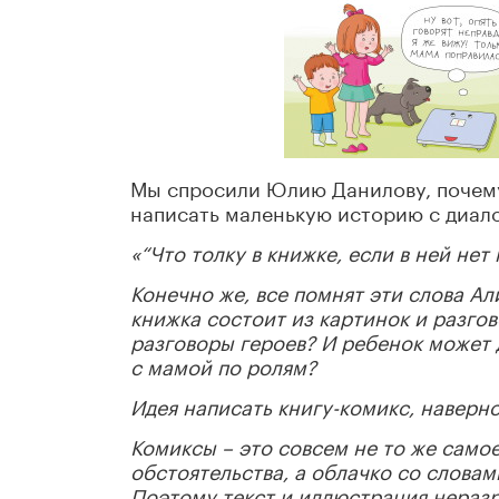
Мы спросили Юлию Данилову, почему
написать маленькую историю с диало
«“Что толку в книжке, если в ней нет
Конечно же, все помнят эти слова Ал
книжка состоит из картинок и разго
разговоры героев? И ребенок может 
с мамой по ролям?
Идея написать книгу-комикс, наверно
Комиксы – это совсем не то же самое
обстоятельства, а облачко со словам
Поэтому текст и иллюстрация неразр