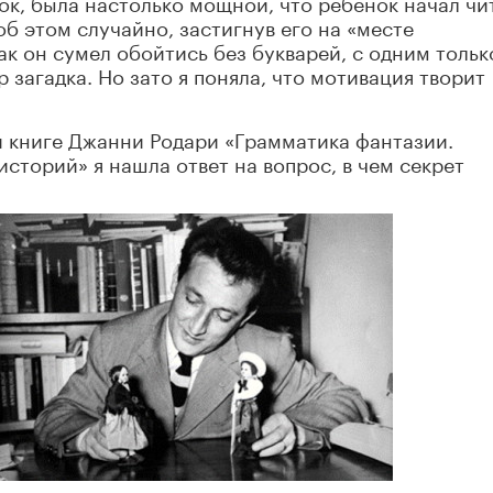
ок, была настолько мощной, что ребенок начал чи
 об этом случайно, застигнув его на «месте
ак он сумел обойтись без букварей, с одним тольк
 загадка. Но зато я поняла, что мотивация творит
й книге Джанни Родари «Грамматика фантазии.
сторий» я нашла ответ на вопрос, в чем секрет