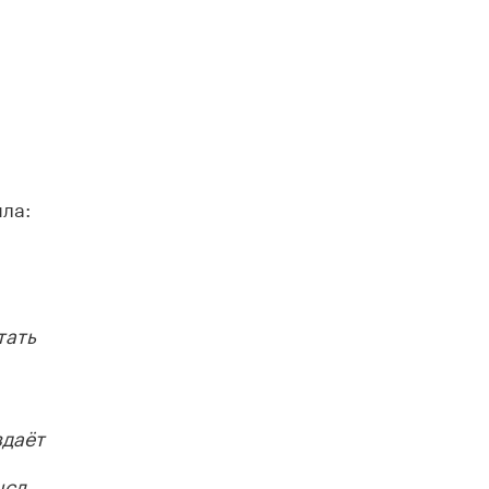
ла:
тать
здаёт
ысл