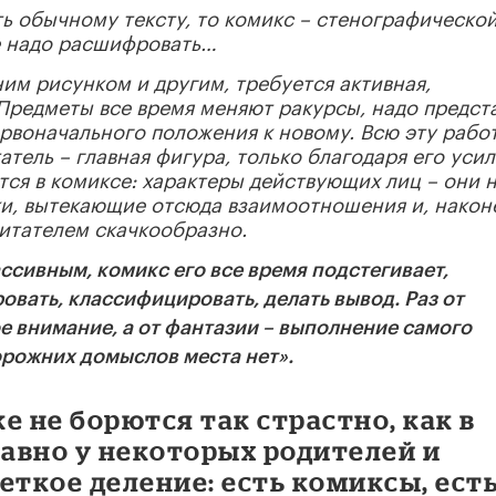
ь обычному тексту, то комикс – стенографическо
ще надо расшифровать…
им рисунком и другим, требуется активная,
Предметы все время меняют ракурсы, надо предст
ервоначального положения к новому. Всю эту рабо
атель – главная фигура, только благодаря его уси
тся в комиксе: характеры действующих лиц – они 
ки, вытекающие отсюда взаимоотношения и, након
итателем скачкообразно.
ссивным, комикс его все время подстегивает,
овать, классифицировать, делать вывод. Раз от
е внимание, а от фантазии – выполнение самого
орожних домыслов места нет».
е не борются так страстно, как в
равно у некоторых родителей и
еткое деление: есть комиксы, ест