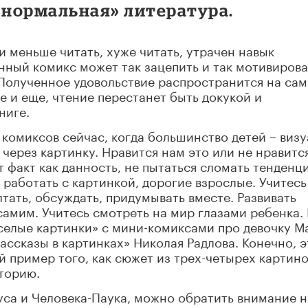
«нормальная» литература.
ли меньше читать, хуже читать, утрачен навык
нный комикс может так зацепить и так мотивирова
 Полученное удовольствие распространится на сам
е и еще, чтение перестанет быть докукой и
ниге.
комиксов сейчас, когда большинство детей – визу
через картинку. Нравится нам это или не нравится
 факт как данность, не пытаться сломать тенденци
ь работать с картинкой, дорогие взрослые. Учитесь
лтать, обсуждать, придумывать вместе. Развивать
самим. Учитесь смотреть на мир глазами ребенка.
еселые картинки» с мини-комиксами про девочку М
ассказы в картинках» Николая Радлова. Конечно, э
й пример того, как сюжет из трех-четырех картин
торию.
ауса и Человека-Паука, можно обратить внимание н