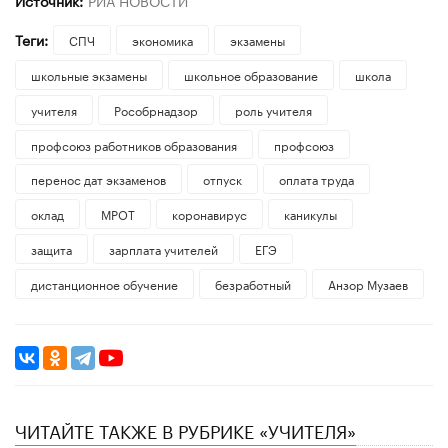
Теги:
СПЧ
экономика
экзамены
школьные экзамены
школьное образование
школа
учителя
Рособрнадзор
роль учителя
профсоюз работников образования
профсоюз
перенос дат экзаменов
отпуск
оплата труда
оклад
МРОТ
коронавирус
каникулы
защита
зарплата учителей
ЕГЭ
дистанционное обучение
безработный
Анзор Музаев
ЧИТАЙТЕ ТАКЖЕ В РУБРИКЕ «УЧИТЕЛЯ»