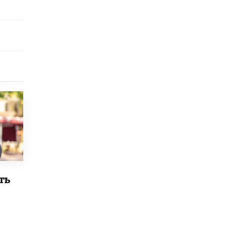
9 ИЮНЯ /
КАЧЕСТВО ОБРАЗОВАНИЯ
​Объединяя дошкольный мир
8 ИЮНЯ /
АНОНС
«Сколково» и ГК «Просвещение»
анонсировали запуск акселератора
технологических решений для всех
уровней образования
8 ИЮНЯ /
ЧТО ПРОИСХОДИТ?
Рособрнадзор ответил на жалобы
школьников на ошибки в ЕГЭ по
русскому
8 ИЮНЯ /
ЕГЭ И ОГЭ
Школа «СКОЛКА» и Госкорпорация
«Росатом» подписали соглашение о
ть
сотрудничестве
8 ИЮНЯ /
ОБРАЗОВАТЕЛЬНАЯ ПОЛИТИКА
Депутаты призвали не отклонять
дипломы только из-за не пройденного
антиплагиата