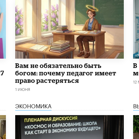
​Вам не обязательно быть
В
27
богом: почему педагог имеет
м
право растеряться
12
1 ИЮНЯ
ЭКОНОМИКА
В