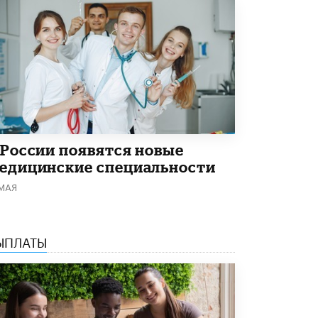
3 ИЮНЯ /
ЕГЭ И ОГЭ
​Яндекс выпустил бесплатный курс по
защите от ИИ-мошенничества
2 ИЮНЯ /
BIG DATA
В России начнут применять новые
подходы к разрешению конфликтов в
школах
2 ИЮНЯ /
ПОДРОСТКИ
 России появятся новые
Академик РАН предупредил, что
едицинские специальности
ChatGPT отучит школьников думать
1 ИЮНЯ /
ШКОЛЬНИКИ
 МАЯ
В Минобрнауки рассказали о новых
правилах приема в аспирантуру
1 ИЮНЯ /
КАЧЕСТВО ОБРАЗОВАНИЯ
ЫПЛАТЫ
Кто будет оценивать поведение
школьников
29 МАЯ /
ШКОЛЬНИКИ