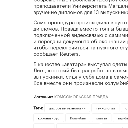
преподаватели Университета Магдал
вручение дипломов для 13 выпускник
Сама процедура происходила в пусто
дипломов. Правда вместо толпы бывш
подключенной видеосвязью с самими
и передачи документа об окончании 
чтобы переключиться на нужного сту
сообщает Reuters.
В качестве «аватара» выступал одет
Лиет, который был разработан в сам
выпускники, сидя у себя дома в сам
Все вместе они произнесли колумбий
Источник:
КОМСОМОЛЬСКАЯ ПРАВДА
Теги:
цифровые технологии
технологии
с
коронавирус
Колумбия
клятва
заруб
диплом
высшее образование
выпускной в