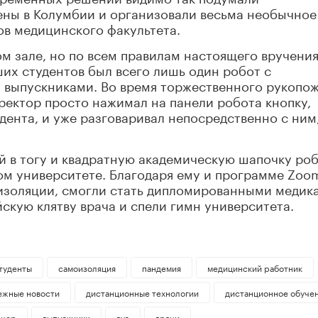
ены в Колумбии и организовали весьма необычное
ов медицинского факультета.
м зале, но по всем правилам настоящего вручени
их студентов был всего лишь один робот с
 выпускниками. Во время торжественного рукопо
ректор просто нажимал на панели робота кнопку,
дента, и уже разговаривал непосредственно с ним
ый в тогу и квадратную академическую шапочку ро
ом университете. Благодаря ему и программе Zoo
оизоляции, смогли стать дипломированными медик
скую клятву врача и спели гимн университета.
туденты
самоизоляция
пандемия
медицинский работник
ежные новости
дистанционные технологии
дистанционное обуче
ечер
выпускники
вуз
врачи