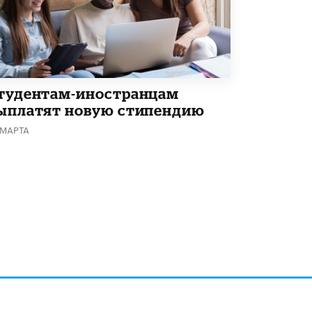
В Госдуме предложили запустить
программу «Выпускной кешбэк» для
тех, кто сдал ЕГЭ и ОГЭ
29 МАЯ /
ЕГЭ И ОГЭ
тудентам-иностранцам
ыплатят новую стипендию
 МАРТА