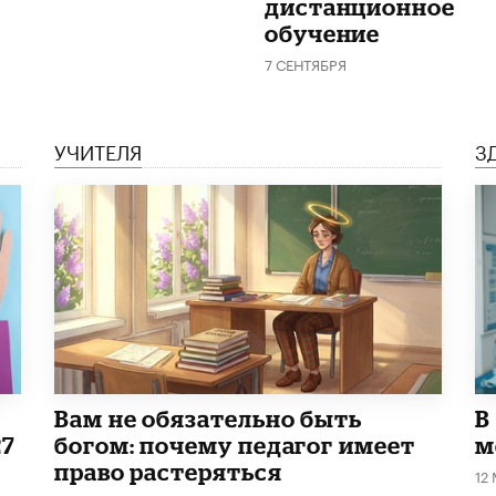
дистанционное
обучение
7 СЕНТЯБРЯ
УЧИТЕЛЯ
З
​Вам не обязательно быть
В
27
богом: почему педагог имеет
м
право растеряться
12