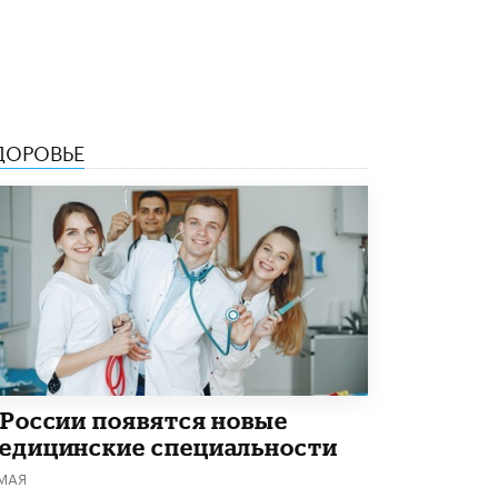
Рособрнадзор ответил на жалобы
школьников на ошибки в ЕГЭ по
русскому
8 ИЮНЯ /
ЕГЭ И ОГЭ
Школа «СКОЛКА» и Госкорпорация
ДОРОВЬЕ
«Росатом» подписали соглашение о
сотрудничестве
8 ИЮНЯ /
ОБРАЗОВАТЕЛЬНАЯ ПОЛИТИКА
Депутаты призвали не отклонять
дипломы только из-за не пройденного
антиплагиата
5 ИЮНЯ /
ЧТО ПРОИСХОДИТ?
Минпросвещения просят добавить в
школьные учебники примеры женщин-
инженеров
5 ИЮНЯ /
УЧЕБНИКИ
 России появятся новые
едицинские специальности
Уличенный в списывании школьник
вернул себе призовое место на
 МАЯ
олимпиаде через суд