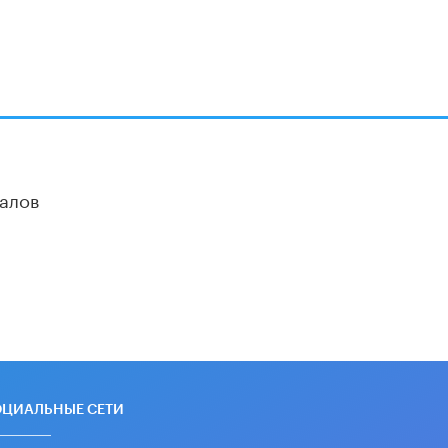
Академик РАН предупредил, что
ChatGPT отучит школьников думать
1 ИЮНЯ /
ШКОЛЬНИКИ
алов
ОЦИАЛЬНЫЕ СЕТИ