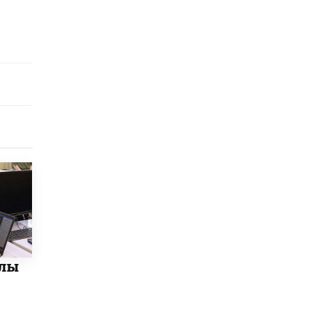
исторические объекты
11 ИЮНЯ /
ГОРОДСКОЕ ОБРАЗОВАНИЕ
​Почти 50 новых объектов образования
открыли в этом учебном году в Москве
10 ИЮНЯ /
ГОРОДСКОЕ ОБРАЗОВАНИЕ
Госдума приняла закон о детских SIM-
картах
10 ИЮНЯ /
ДЕТИ
Глава СПЧ предложил вернуть в школы
устные переходные экзамены
9 ИЮНЯ /
КАЧЕСТВО ОБРАЗОВАНИЯ
​Объединяя дошкольный мир
8 ИЮНЯ /
АНОНС
«Сколково» и ГК «Просвещение»
олы
анонсировали запуск акселератора
технологических решений для всех
уровней образования
8 ИЮНЯ /
ЧТО ПРОИСХОДИТ?