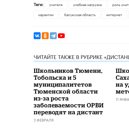
Теги:
учителя
учебная нагрузка
роль учит
карантин
Калужская область
интернет
ЧИТАЙТЕ ТАКЖЕ В РУБРИКЕ «ДИСТА
Школьников Тюмени,
Шко
Тобольска и 5
Сах
муниципалитетов
на у
Тюменской области
мет
из-за роста
11 ЯНВ
заболеваемости ОРВИ
переводят на дистант
2 ФЕВРАЛЯ