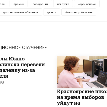
еля
премия
поощрения
нагрузка
коронавирус
дистанционное обучение
деньги
Александр Аникеев
НЦИОННОЕ ОБУЧЕНИЕ»
лы Южно-
алинска перевели
даленку из-за
ели
АРЯ
Красноярские шк
на время выборов
уйдут на