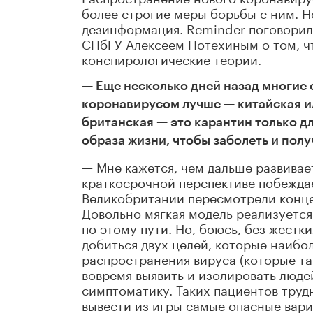
более строгие меры борьбы с ним. Н
дезинформация. Reminder поговорил
СПбГУ Алексеем Потехиным о том, чт
конспирологические теории.
— Еще несколько дней назад многие 
коронавирусом лучше — китайская ил
британская — это карантин только д
образа жизни, чтобы заболеть и полу
— Мне кажется, чем дальше развивает
краткосрочной перспективе побеждает
Великобритании пересмотрели концеп
Довольно мягкая модель реализуется 
по этому пути. Но, боюсь, без жест
добиться двух целей, которые наибол
распространения вируса (которые так
вовремя выявить и изолировать люд
симптоматику. Таких пациентов трудн
вывести из игры самые опасные вари