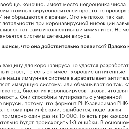
вообще, конечно, имеет место недооценка числа
ссимптомных вирусоносителей просто не проверяю
не обращаются к врачам. Это не плохо, так как
т летальности при коронавирусной инфекции завы
пливает тот самый коллективный иммунитет. Но ч
тановятся системы детекции вируса.
 шансы, что она действительно появится? Далеко 
 вакцину для коронавируса не удастся разработат
ый ответ, то есть он имеет хорошие антигенные
ые наша иммунная система вырабатывает антител
вляет иммунную систему, или обманывает ее так, к
 наконец, биология коронавирусов такова, что для 
чивость. Они способны мутировать с умеренной
е вирусы, потому что фермент РНК-зависимая РНК-
х генома при инфекции, ошибается, подставляя
 примерно один раз из 10 000. То есть при каждом
тельно будет происходить 1-3 ошибки. В основно
ируса, то есть снижать его вирулентность и вооб