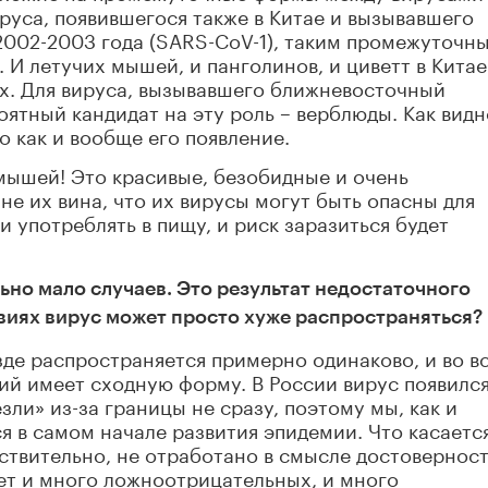
руса, появившегося также в Китае и вызывавшего
002-2003 года (SARS-CoV-1), таким промежуточн
И летучих мышей, и панголинов, и циветт в Китае 
ах. Для вируса, вызывавшего ближневосточный
ятный кандидат на эту роль – верблюды. Как видн
о как и вообще его появление.
 мышей! Это красивые, безобидные и очень
не их вина, что их вирусы могут быть опасны для
и употреблять в пищу, и риск заразиться будет
ьно мало случаев. Это результат недостаточного
виях вирус может просто хуже распространяться?
зде распространяется примерно одинаково, и во в
ий имеет сходную форму. В России вирус появилс
зли» из-за границы не сразу, поэтому мы, как и
я в самом начале развития эпидемии. Что касаетс
йствительно, не отработано в смысле достовернос
дает и много ложноотрицательных, и много