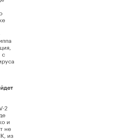
о
же
о
иппа
ция,
 с
ируса
ойдет
V-2
де
ко и
т не
К, из