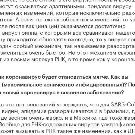
огут оказываться адаптивными, придавая вирусу
тепенных изменений, которые исключительно редк
ться. А если нет скачкообразных изменений, то у
ле после вакцинации) оказывается достаточно
 вирус гриппа, с которыми все сравнивают нашег
ну приходится обновлять ежегодно, то у вируса гр
 один особый механизм, так называемая реассорта
меняться очень быстро. Но этот механизм связан
т из восьми молекул РНК, в то время как у коронав
ый коронавирус будет становиться мягче. Как вы
ии (максимальное количество инфицированных)? П
ли новый коронавирус в сезонное заболевание?
а что нет оснований утверждать, что для SARS-Co
 видим, эпидемия разворачивается и в Бразилии, г
где весной очень жарко, и в Мексике, где тоже жар
 Вообще для РНК-содержащих вирусов ультрафиоле
ожет вызывать в РНК такие же изменения, как в ДН