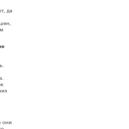
Академик РАН предупредил, что
т, да
ChatGPT отучит школьников думать
1 ИЮНЯ /
ШКОЛЬНИКИ
шен,
ем
не
ь.
а.
ак
них
м они
ще