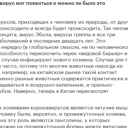
вирус мог появиться и можно ли было это
русов, приходящих к человеку из природы, от дру
оисходило и всегда будет происходить. Так челов
ицита, вирус Эбола, вирусы гриппа и все три
болеваний в последние двадцать лет. Это
нередко (в глобальном смысле, не по человеческ
пособность перескочить через «видовой барьер» и
и случае инфицируют нового хозяина. Случаи для т
 часто, потому что многие животные никогда не
, например, на китайском рынке такой контакт
шенно разные животные содержатся практически в
едаваться и воздушно-капельным, и орально-
убое. Наверно, теперь в Китае пересмотрят
и хозяевами коронавирусов являются летучие мыш
ловеку были, вероятно, и промежуточные хозяева, 
на эту роль являются панголины, у которых
охожие на промежуточные формы между вирусами