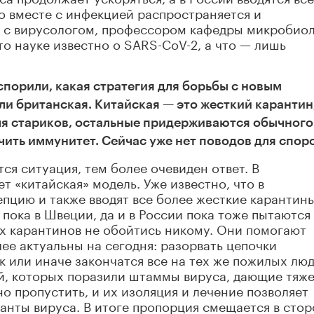
о вместе с инфекцией распространяется и
 с вирусологом, профессором кафедры микробио
о науке известно о SARS-CoV-2, а что — лишь
спорили, какая стратегия для борьбы с новым
и британская. Китайская — это жесткий карантин,
ля стариков, остальные придерживаются обычного
чить иммунитет. Сейчас уже нет поводов для спор
ся ситуация, тем более очевиден ответ. В
 «китайская» модель. Уже известно, что в
цию и также вводят все более жесткие карантины
пока в Швеции, да и в России пока тоже пытаются
ких карантинов не обойтись никому. Они помогают
ее актуальны на сегодня: разорвать цепочки
 или иначе закончатся все на тех же пожилых люд
ей, которых поразили штаммы вируса, дающие тяж
о пропустить, и их изоляция и лечение позволяет
анты вируса. В итоге пропорция смещается в сто