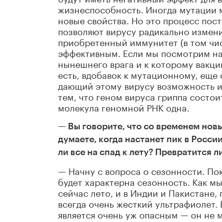
жизнеспособность. Иногда мутации м
новые свойства. Но это процесс пос
позволяют вирусу радикально измени
приобретенный иммунитет (в том чис
эффективным. Если мы посмотрим на
нынешнего врага и к которому вакци
есть, вдобавок к мутационному, еще
дающий этому вирусу возможность из
тем, что геном вируса гриппа состои
молекула геномной РНК одна.
— Вы говорите, что со временем нов
думаете, когда настанет пик в Росс
ли все на спад к лету? Превратится 
— Начну с вопроса о сезонности. Пок
будет характерна сезонность. Как мы
сейчас лето, и в Индии и Пакистане, 
всегда очень жесткий ультрафиолет.
является очень уж опасным — он не м