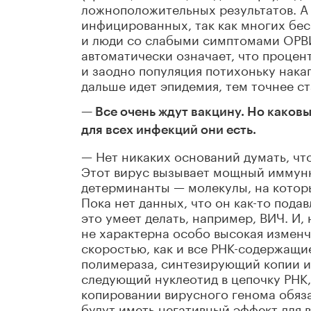
ложноположительных результатов. А 
инфицированных, так как многих бе
и люди со слабыми симптомами ОРВИ 
автоматически означает, что процен
и заодно популяция потихоньку нака
дальше идет эпидемия, тем точнее с
— Все очень ждут вакцину. Но каковы
для всех инфекций они есть.
— Нет никаких оснований думать, что
Этот вирус вызывает мощный иммунн
детерминанты — молекулы, на котор
Пока нет данных, что он как-то пода
это умеет делать, например, ВИЧ. И,
не характерна особо высокая измен
скоростью, как и все РНК-содержащи
полимераза, синтезирующий копии и
следующий нуклеотид в цепочку РНК,
копировании вирусного генома обяза
будут иметь негативный эффект для в