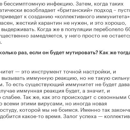
 бессимптомную инфекцию. Затем, когда таких
тически возобладает «британский» подход – пуст
приведет к созданию «коллективного иммунитета»
опасен, жесткий карантин не нужен, и это хорошо,
 выдерживать. Когда же в популяции переболело 6
ущественно замедляется, у него просто не остаетс
.
лько раз, если он будет мутировать? Как же тогд
нитет — это инструмент точной настройки, и
 вызывать иммунную реакцию, но не такую сильну
м. То есть существующий иммунитет не будет дава
лучае иммунная реакция будет, а значит, и
 слабее. Так же, как это происходит с сезонными
о всеми этими вирусами, но иногда новая
студу, которой мы не боимся. Именно так законч
адобится какое-то время. Залог успеха — коллекти