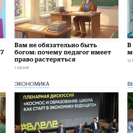
​Вам не обязательно быть
В
27
богом: почему педагог имеет
м
право растеряться
12
1 ИЮНЯ
ЭКОНОМИКА
В