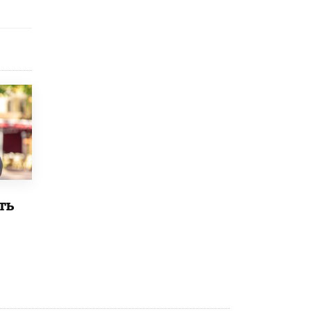
исторические объекты
11 ИЮНЯ /
ГОРОДСКОЕ ОБРАЗОВАНИЕ
​Почти 50 новых объектов образования
открыли в этом учебном году в Москве
10 ИЮНЯ /
ГОРОДСКОЕ ОБРАЗОВАНИЕ
Госдума приняла закон о детских SIM-
картах
10 ИЮНЯ /
ДЕТИ
Глава СПЧ предложил вернуть в школы
устные переходные экзамены
9 ИЮНЯ /
КАЧЕСТВО ОБРАЗОВАНИЯ
ть
​Объединяя дошкольный мир
8 ИЮНЯ /
АНОНС
«Сколково» и ГК «Просвещение»
анонсировали запуск акселератора
технологических решений для всех
уровней образования
8 ИЮНЯ /
ЧТО ПРОИСХОДИТ?