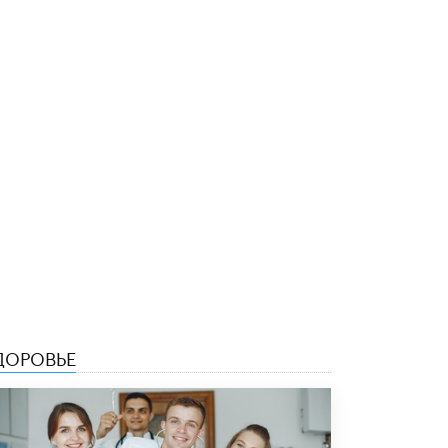
Рособрнадзор ответил на жалобы
школьников на ошибки в ЕГЭ по
русскому
8 ИЮНЯ /
ЕГЭ И ОГЭ
Школа «СКОЛКА» и Госкорпорация
«Росатом» подписали соглашение о
сотрудничестве
8 ИЮНЯ /
ОБРАЗОВАТЕЛЬНАЯ ПОЛИТИКА
Депутаты призвали не отклонять
дипломы только из-за не пройденного
антиплагиата
5 ИЮНЯ /
ЧТО ПРОИСХОДИТ?
Минпросвещения просят добавить в
школьные учебники примеры женщин-
инженеров
ДОРОВЬЕ
5 ИЮНЯ /
УЧЕБНИКИ
Уличенный в списывании школьник
вернул себе призовое место на
олимпиаде через суд