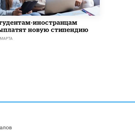
Академик РАН предупредил, что
ChatGPT отучит школьников думать
1 ИЮНЯ /
ШКОЛЬНИКИ
тудентам-иностранцам
ыплатят новую стипендию
 МАРТА
алов