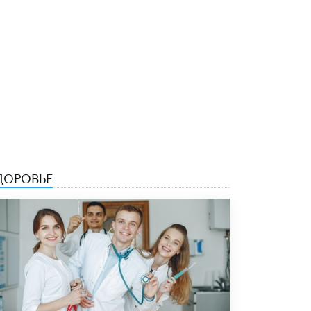
4 ИЮНЯ /
КАЧЕСТВО ОБРАЗОВАНИЯ
В Общественной палате предложили
шить школьную форму с учетом
национальных традиций регионов
4 ИЮНЯ /
ШКОЛЬНИКИ
В Госдуме предложили ввести онлайн-
формат для апелляций ЕГЭ
3 ИЮНЯ /
ЕГЭ И ОГЭ
​Яндекс выпустил бесплатный курс по
защите от ИИ-мошенничества
ДОРОВЬЕ
2 ИЮНЯ /
BIG DATA
В России начнут применять новые
подходы к разрешению конфликтов в
школах
2 ИЮНЯ /
ПОДРОСТКИ
Академик РАН предупредил, что
ChatGPT отучит школьников думать
1 ИЮНЯ /
ШКОЛЬНИКИ