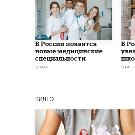
В России появятся
В Р
новые медицинские
уве
специальности
шко
12 МАЯ
20 АПР
ВИДЕО