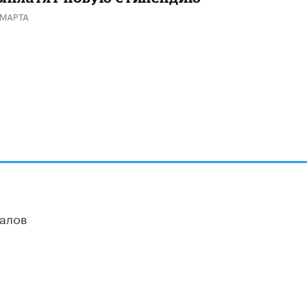
 МАРТА
алов