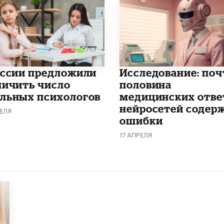
оссии предложили
Исследование: поч
личить число
половина
льных психологов
медицинских отве
нейросетей содер
ЕЛЯ
ошибки
17 АПРЕЛЯ