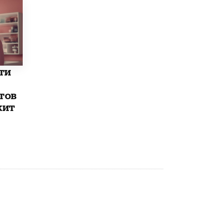
8 ИЮНЯ /
ЕГЭ И ОГЭ
Школа «СКОЛКА» и Госкорпорация
«Росатом» подписали соглашение о
сотрудничестве
8 ИЮНЯ /
ОБРАЗОВАТЕЛЬНАЯ ПОЛИТИКА
Депутаты призвали не отклонять
ти
дипломы только из-за не пройденного
антиплагиата
5 ИЮНЯ /
ЧТО ПРОИСХОДИТ?
тов
жит
Минпросвещения просят добавить в
школьные учебники примеры женщин-
инженеров
5 ИЮНЯ /
УЧЕБНИКИ
Уличенный в списывании школьник
вернул себе призовое место на
олимпиаде через суд
5 ИЮНЯ /
ЧТО ПРОИСХОДИТ?
«Евгений Онегин» станет обязательным
для повторения в 10–11-х классах