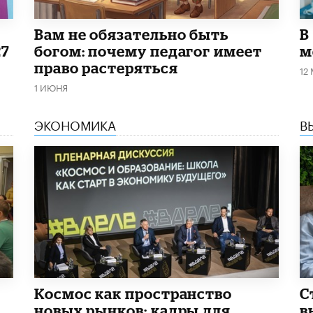
​Вам не обязательно быть
В
27
богом: почему педагог имеет
м
право растеряться
12
1 ИЮНЯ
ЭКОНОМИКА
В
Космос как пространство
С
новых рынков: кадры для
в