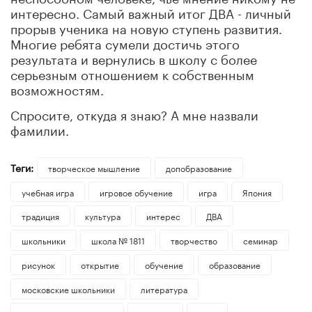
интересно. Самый важный итог ДВА - личный
прорыв ученика на новую ступень развития.
Многие ребята сумели достичь этого
результата и вернулись в школу с более
серьезным отношением к собственным
возможностям.
Спросите, откуда я знаю? А мне назвали
фамилии.
Теги:
творческое мышление
допобразование
учебная игра
игровое обучение
игра
Япония
традиция
культура
интерес
ДВА
школьники
школа № 1811
творчество
семинар
рисунок
открытие
обучение
образование
московские школьники
литература