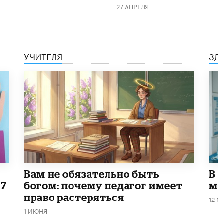
27 АПРЕЛЯ
УЧИТЕЛЯ
З
​Вам не обязательно быть
В
27
богом: почему педагог имеет
м
право растеряться
12
1 ИЮНЯ