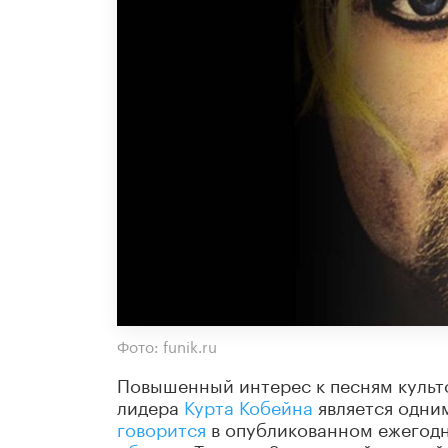
Фото: funik.ru
Повышенный интерес к песням культо
лидера
Курта Кобейна
является одни
говорится
в опубликованном ежегодн