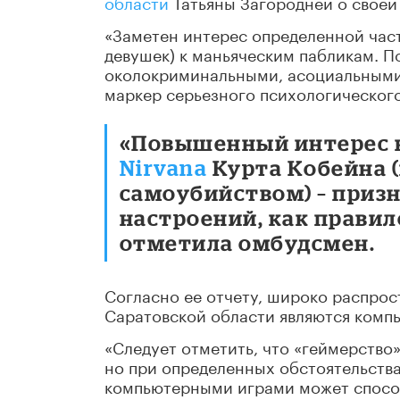
области
Татьяны Загородней о своей 
«Заметен интерес определенной част
девушек) к маньяческим пабликам. П
околокриминальными, асоциальными
маркер серьезного психологического
«Повышенный интерес к
Nirvana
Курта Кобейна 
самоубийством) – приз
настроений, как правил
отметила омбудсмен.
Согласно ее отчету, широко распро
Саратовской области являются компь
«Следует отметить, что «геймерство
но при определенных обстоятельств
компьютерными играми может способ