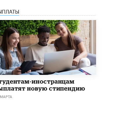
В Минобрнауки рассказали о новых
ЫПЛАТЫ
правилах приема в аспирантуру
1 ИЮНЯ /
КАЧЕСТВО ОБРАЗОВАНИЯ
тудентам-иностранцам
ыплатят новую стипендию
 МАРТА