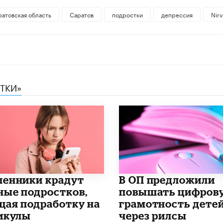
ратовская область
Саратов
подростки
депрессия
Nir
СТКИ»
енники крадут
В ОП предложили
ные подростков,
повышать цифров
щая подработку на
грамотность дете
икулы
через рилсы