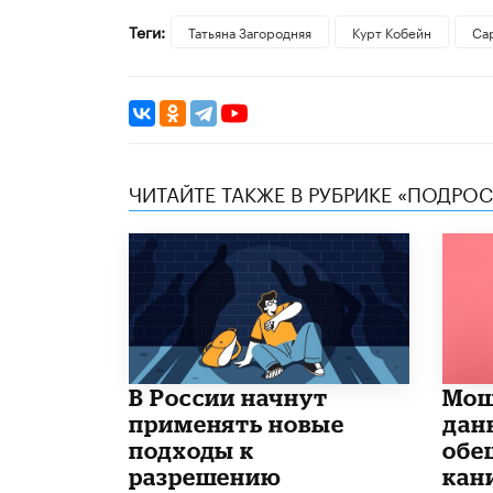
Теги:
Татьяна Загородняя
Курт Кобейн
Са
ЧИТАЙТЕ ТАКЖЕ В РУБРИКЕ «ПОДРО
В России начнут
Мош
применять новые
дан
подходы к
обе
разрешению
кан