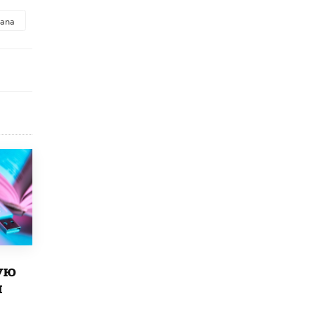
8 ИЮНЯ /
ЕГЭ И ОГЭ
vana
Школа «СКОЛКА» и Госкорпорация
«Росатом» подписали соглашение о
сотрудничестве
8 ИЮНЯ /
ОБРАЗОВАТЕЛЬНАЯ ПОЛИТИКА
Депутаты призвали не отклонять
дипломы только из-за не пройденного
антиплагиата
5 ИЮНЯ /
ЧТО ПРОИСХОДИТ?
Минпросвещения просят добавить в
школьные учебники примеры женщин-
инженеров
5 ИЮНЯ /
УЧЕБНИКИ
Уличенный в списывании школьник
вернул себе призовое место на
олимпиаде через суд
5 ИЮНЯ /
ЧТО ПРОИСХОДИТ?
ую
й
«Евгений Онегин» станет обязательным
для повторения в 10–11-х классах