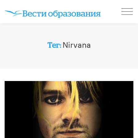
Nirvana
Тег: