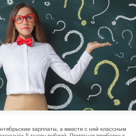
нтябрьские зарплаты, а вместе с ней классным
лассные» 5 тысяч рублей. Приятная прибавка к