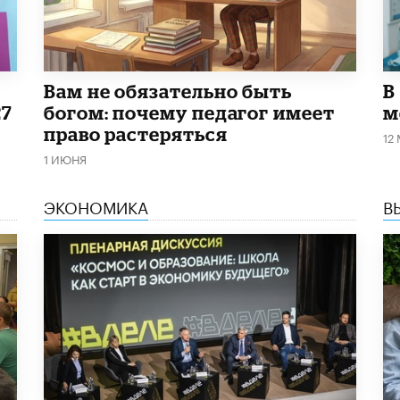
​Вам не обязательно быть
В
27
богом: почему педагог имеет
м
право растеряться
12
1 ИЮНЯ
ЭКОНОМИКА
В