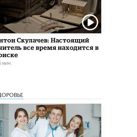
В Госдуме предложили запустить
программу «Выпускной кешбэк» для
тех, кто сдал ЕГЭ и ОГЭ
29 МАЯ /
ЕГЭ И ОГЭ
нтон Скулачев: Настоящий
читель все время находится в
оиске
6 МИН.
ДОРОВЬЕ