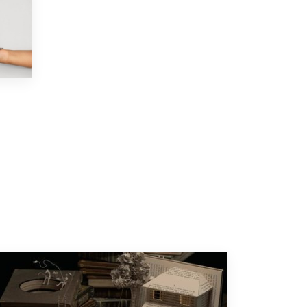
3 ИЮНЯ /
ЕГЭ И ОГЭ
​Яндекс выпустил бесплатный курс по
защите от ИИ-мошенничества
2 ИЮНЯ /
BIG DATA
В России начнут применять новые
подходы к разрешению конфликтов в
школах
2 ИЮНЯ /
ПОДРОСТКИ
Академик РАН предупредил, что
ChatGPT отучит школьников думать
1 ИЮНЯ /
ШКОЛЬНИКИ
В Минобрнауки рассказали о новых
правилах приема в аспирантуру
1 ИЮНЯ /
КАЧЕСТВО ОБРАЗОВАНИЯ
Кто будет оценивать поведение
школьников
29 МАЯ /
ШКОЛЬНИКИ