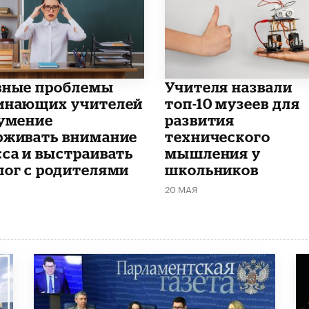
вные проблемы
​Учителя назвали
инающих учителей
топ-10 музеев для
еумение
развития
рживать внимание
технического
сса и выстраивать
мышления у
лог с родителями
школьников
20 МАЯ