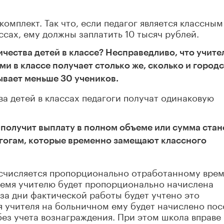
комплект. Так что, если педагог является классным
ссах, ему должны заплатить 10 тысяч рублей.
ичества детей в классе? Несправедливо, что учите
и в классе получает столько же, сколько и город
бывает меньше 30 учеников.
ва детей в классах педагоги получат одинаковую
н получит выплату в полном объеме или сумма стан
агогам, которые временно замещают классного
счисляется пропорционально отработанному врем
ремя учителю будет пропорционально начислена
 за дни фактической работы будет учтено это
я учителя на больничном ему будет начислено по
ез учета вознаграждения. При этом школа вправе