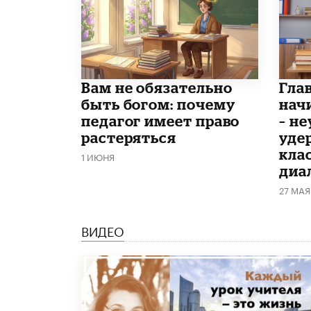
​Вам не обязательно
Гла
быть богом: почему
нач
педагог имеет право
– н
растеряться
уде
кла
1 ИЮНЯ
диа
27 МАЯ
ВИДЕО