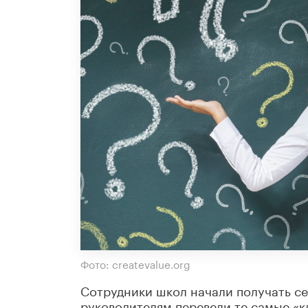
Фото: createvalue.org
Сотрудники школ начали получать се
руководителям перевели те самые «к