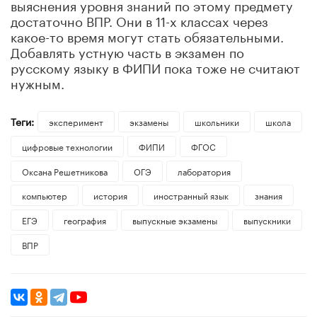
выяснения уровня знаний по этому предмету
достаточно ВПР. Они в 11-х классах через
какое-то время могут стать обязательными.
Добавлять устную часть в экзамен по
русскому языку в ФИПИ пока тоже не считают
нужным.
Теги:
эксперимент
экзамены
школьники
школа
цифровые технологии
ФИПИ
ФГОС
Оксана Решетникова
ОГЭ
лаборатория
компьютер
история
иностранный язык
знания
ЕГЭ
география
выпускные экзамены
выпускники
ВПР