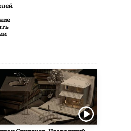
елей
Рособрнадзор ответил на жалобы
школьников на ошибки в ЕГЭ по
русскому
ние
8 ИЮНЯ /
ЕГЭ И ОГЭ
ать
ми
Школа «СКОЛКА» и Госкорпорация
«Росатом» подписали соглашение о
сотрудничестве
8 ИЮНЯ /
ОБРАЗОВАТЕЛЬНАЯ ПОЛИТИКА
Депутаты призвали не отклонять
дипломы только из-за не пройденного
антиплагиата
5 ИЮНЯ /
ЧТО ПРОИСХОДИТ?
Минпросвещения просят добавить в
школьные учебники примеры женщин-
инженеров
5 ИЮНЯ /
УЧЕБНИКИ
Уличенный в списывании школьник
вернул себе призовое место на
олимпиаде через суд
нтон Скулачев: Настоящий