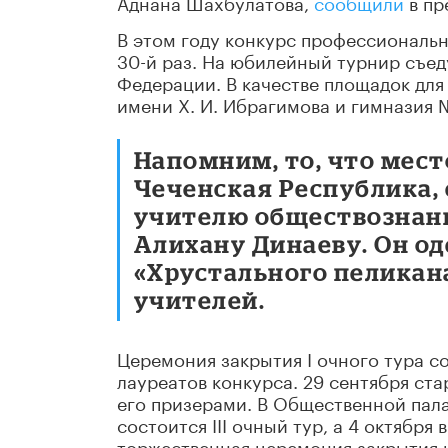
Аднана Шахбулатова,
сообщили
в пр
В этом году конкурс профессиональн
30-й раз. На юбилейный турнир съед
Федерации. В качестве площадок дл
имени Х. И. Ибрагимова и гимназия 
Напомним, то, что мес
Чеченская Республика,
учителю обществознан
Алихану Динаеву. Он о
«Хрустального пеликан
учителей.
Церемония закрытия I очного тура со
лауреатов конкурса. 29 сентября ста
его призерами. В Общественной пала
состоится III очный тур, а 4 октябр
торжественная церемония закрытия к