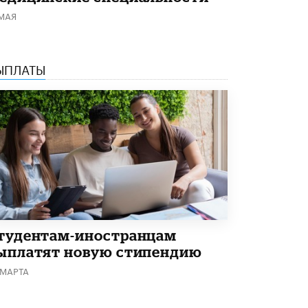
Академик РАН предупредил, что
 МАЯ
ChatGPT отучит школьников думать
1 ИЮНЯ /
ШКОЛЬНИКИ
ЫПЛАТЫ
тудентам-иностранцам
ыплатят новую стипендию
 МАРТА