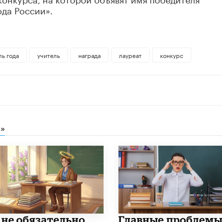
ода России».
ль года
учитель
награда
лауреат
конкурс
»
 не обязательно
Главные проблем