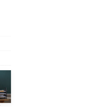
исторические объекты
11 ИЮНЯ /
ГОРОДСКОЕ ОБРАЗОВАНИЕ
​Почти 50 новых объектов образования
открыли в этом учебном году в Москве
10 ИЮНЯ /
ГОРОДСКОЕ ОБРАЗОВАНИЕ
Госдума приняла закон о детских SIM-
картах
10 ИЮНЯ /
ДЕТИ
Глава СПЧ предложил вернуть в школы
устные переходные экзамены
9 ИЮНЯ /
КАЧЕСТВО ОБРАЗОВАНИЯ
​Объединяя дошкольный мир
8 ИЮНЯ /
АНОНС
«Сколково» и ГК «Просвещение»
анонсировали запуск акселератора
технологических решений для всех
уровней образования
8 ИЮНЯ /
ЧТО ПРОИСХОДИТ?
ы