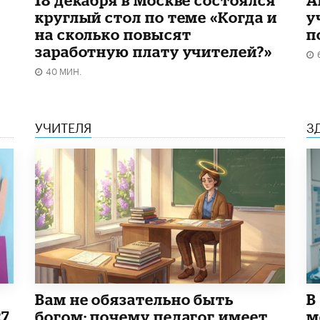
круглый стол по теме «Когда и
у
на сколько повысят
п
заработную плату учителей?»
40 МИН.
УЧИТЕЛЯ
З
​Вам не обязательно быть
В
27
богом: почему педагог имеет
м