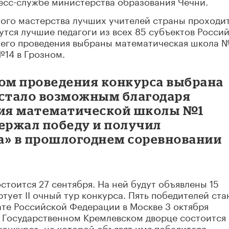
есс-службе министерства образования Чечни.
ого мастерства лучших учителей страны проходит
утся лучшие педагоги из всех 85 субъектов Росси
я его проведения выбраны математическая школа 
№14 в Грозном.
том проведения конкурса выбрана
 стало возможным благодаря
ия математической школы №1
держал победу и получил
а» в прошлогоднем соревновании
стоится 27 сентября. На ней будут объявлены 15
ртует II очный тур конкурса. Пять победителей ста
те Российской Федерации в Москве 3 октября
я в Государственном Кремлевском дворце состоится
онкурса, на которой объявят имя победителя