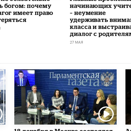
ь богом: почему
начинающих учит
агог имеет право
– неумение
теряться
удерживать внима
класса и выстраив
Я
диалог с родителя
27 МАЯ
18 декабря в Москве состоялся
А