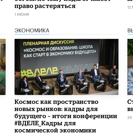
право растеряться
12
1 ИЮНЯ
ЭКОНОМИКА
В
Космос как пространство
С
новых рынков: кадры для
в
будущего – итоги конференции
24
#ВДЕЛЕ_Кадры для
космической экономики