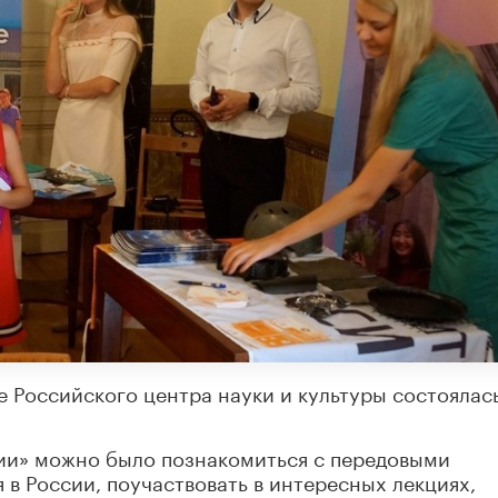
зе Российского центра науки и культуры состоялас
сии» можно было познакомиться с передовыми
в России, поучаствовать в интересных лекциях,