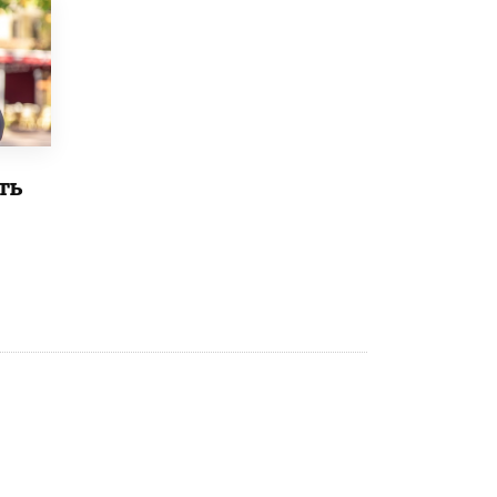
4 ИЮНЯ /
ШКОЛЬНИКИ
В Госдуме предложили ввести онлайн-
формат для апелляций ЕГЭ
3 ИЮНЯ /
ЕГЭ И ОГЭ
​Яндекс выпустил бесплатный курс по
защите от ИИ-мошенничества
2 ИЮНЯ /
BIG DATA
ть
В России начнут применять новые
подходы к разрешению конфликтов в
школах
2 ИЮНЯ /
ПОДРОСТКИ
Академик РАН предупредил, что
ChatGPT отучит школьников думать
1 ИЮНЯ /
ШКОЛЬНИКИ
В Минобрнауки рассказали о новых
правилах приема в аспирантуру
1 ИЮНЯ /
КАЧЕСТВО ОБРАЗОВАНИЯ