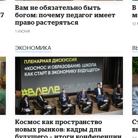
​Вам не обязательно быть
В
27
богом: почему педагог имеет
м
право растеряться
12
1 ИЮНЯ
ЭКОНОМИКА
В
Космос как пространство
С
новых рынков: кадры для
в
будущего – итоги конференции
24