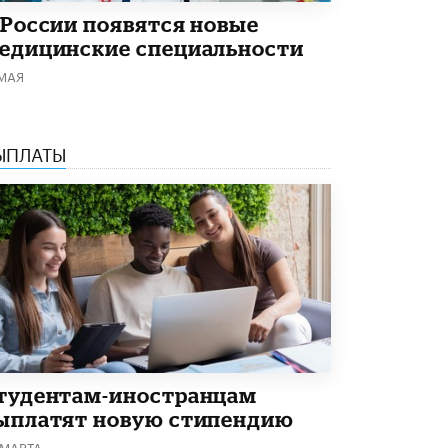
 России появятся новые
едицинские специальности
 МАЯ
ЫПЛАТЫ
тудентам-иностранцам
ыплатят новую стипендию
 МАРТА