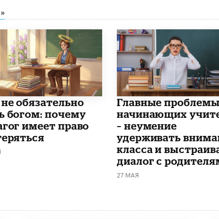
»
 не обязательно
Главные проблем
ь богом: почему
начинающих учит
агог имеет право
– неумение
теряться
удерживать внима
класса и выстраив
Я
диалог с родителя
27 МАЯ