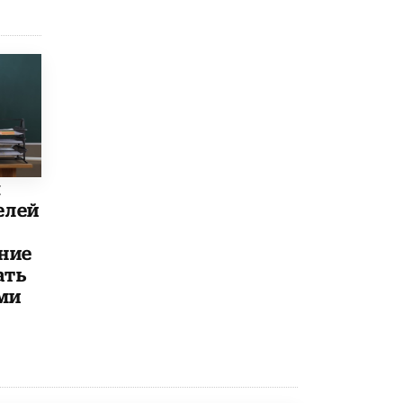
8 ИЮНЯ /
ЕГЭ И ОГЭ
Школа «СКОЛКА» и Госкорпорация
«Росатом» подписали соглашение о
сотрудничестве
8 ИЮНЯ /
ОБРАЗОВАТЕЛЬНАЯ ПОЛИТИКА
Депутаты призвали не отклонять
дипломы только из-за не пройденного
антиплагиата
5 ИЮНЯ /
ЧТО ПРОИСХОДИТ?
ы
елей
Минпросвещения просят добавить в
школьные учебники примеры женщин-
инженеров
ние
5 ИЮНЯ /
УЧЕБНИКИ
ать
Уличенный в списывании школьник
ми
вернул себе призовое место на
олимпиаде через суд
5 ИЮНЯ /
ЧТО ПРОИСХОДИТ?
«Евгений Онегин» станет обязательным
для повторения в 10–11-х классах