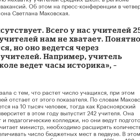
 вакансий. Об этом на пресс-конференции в четве
она Светлана Маковская.
утствует. Всего у нас учителей 2
 учителей нам не хватает. Понятно
ся, но оно ведется через
 учителей. Например, учитель
коле ведет часы историка», –
ла с тем, что растет число учащихся, при этом
ей отстает от этого показателя. По словам Маковс
ся на 10 тысяч человек, тогда как Красноярский
верситет в этом году выпустит 242 учителя. Она
т и педагогические колледжи, но они ведут подгот
считает министр, необходимо расширять количест
еличивать число бюджетных мест в педвузе. В этом
т в университете было увеличено на 10% до 488 м