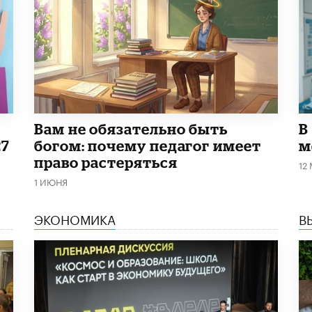
​Вам не обязательно быть
В
27
богом: почему педагог имеет
м
право растеряться
12
1 ИЮНЯ
ЭКОНОМИКА
В