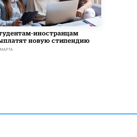
тудентам-иностранцам
ыплатят новую стипендию
 МАРТА