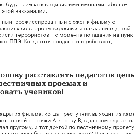
но буду называть вещи своими именами, ибо по-
 этой вакханалии.
анный, срежиссированный сюжет к фильму о
плениях со стороны взрослых и наказаниях детей.
оиски террористов – с момента попадания на пунк
ют ППЭ. Когда стоят педагоги и работают,
.
голову расставлять педагогов цеп
 лестничных проемах и
овать учеников!
адры из фильма, когда преступник выходит из кам
ет конвой от точки А в точку В, в данном случае и
дал другому, и тот другой по лестничному пролету
алета, куда бы ни двигались дети? Шаг в шаг, ног