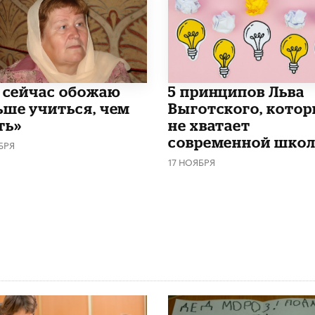
и сейчас обожаю
5 принципов Льва
ьше учиться, чем
Выготского, кото
ть»
не хватает
современной школ
БРЯ
17 НОЯБРЯ