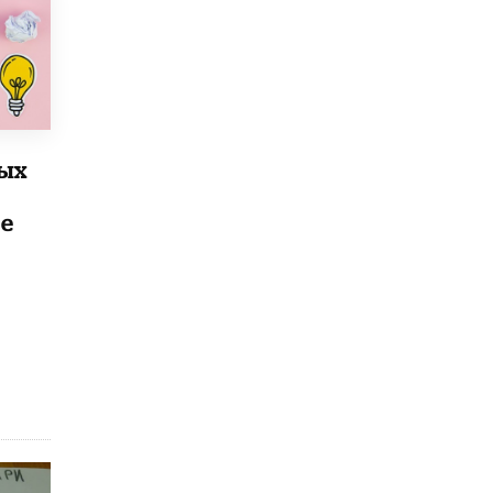
рых
е