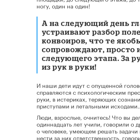
ногу, один на один!
А на следующий день г
устраивают разбор поле
конвоиров, что те якоб
сопровождают, просто 
следующего этапа. За ру
из рук в руки!
И наши дети идут с опущенной голово
справляются с психологическим прес
руки, в истериках, теряющих сознан
приступами и летальными исходами.
Люди, взрослые, очнитесь! Что вы де
одиннадцать лет учили, говорили о 
о человеке, умеющем решать задачи 
нести за них ответственность, говор