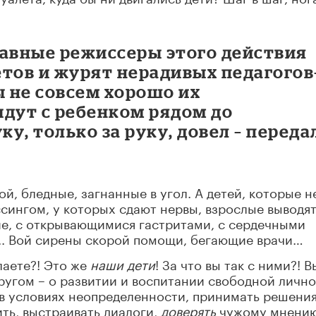
лавные режиссеры этого действия
тов и журят нерадивых педагогов
ы не совсем хорошо их
идут с ребенком рядом до
ку, только за руку, довел – переда
й, бледные, загнанные в угол. А детей, которые н
сингом, у которых сдают нервы, взрослые выводят
ие, с открывающимися гастритами, с сердечными
.. Вой сирены скорой помощи, бегающие врачи…
лаете?! Это же
наши дети
! За что вы так с ними?! В
другом – о развитии и воспитании свободной лично
в условиях неопределенности, принимать решения
ить, выстраивать диалоги,
доверять
чужому мнению