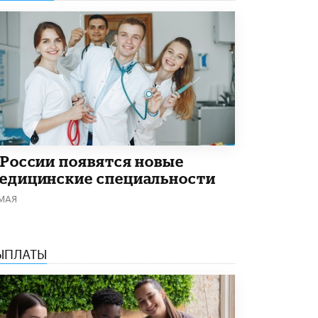
Академик РАН предупредил, что
ChatGPT отучит школьников думать
1 ИЮНЯ /
ШКОЛЬНИКИ
 России появятся новые
едицинские специальности
 МАЯ
ЫПЛАТЫ