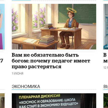
​Вам не обязательно быть
В
27
богом: почему педагог имеет
м
право растеряться
12
1 ИЮНЯ
ЭКОНОМИКА
В