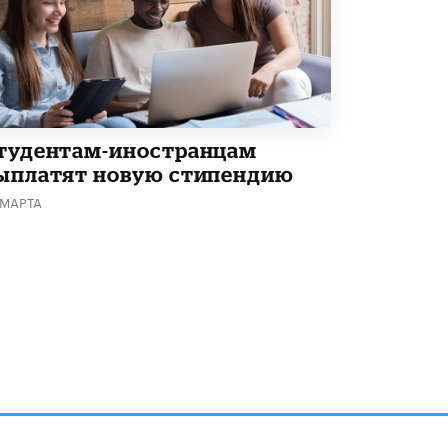
тудентам-иностранцам
ыплатят новую стипендию
 МАРТА