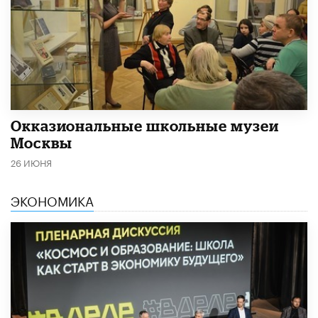
​Окказиональные школьные музеи
Москвы
26 ИЮНЯ
ЭКОНОМИКА