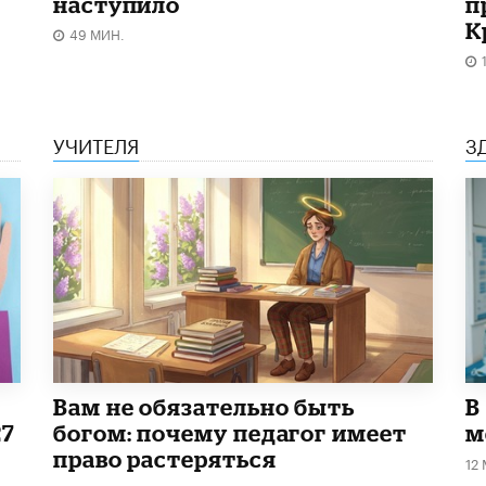
наступило
п
К
49 МИН.
УЧИТЕЛЯ
З
​Вам не обязательно быть
В
27
богом: почему педагог имеет
м
право растеряться
12