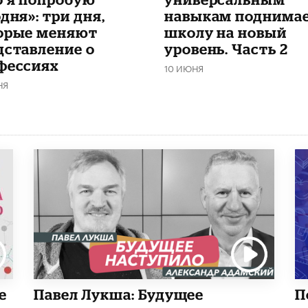
дня»: три дня,
навыкам поднима
орые меняют
школу на новый
дставление о
уровень. Часть 2
фессиях
10 ИЮНЯ
НЯ
е
Павел Лукша: Будущее
П