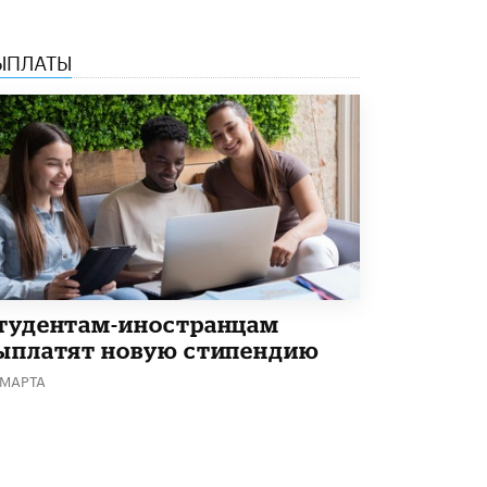
Академик РАН предупредил, что
ChatGPT отучит школьников думать
ЫПЛАТЫ
1 ИЮНЯ /
ШКОЛЬНИКИ
тудентам-иностранцам
ыплатят новую стипендию
 МАРТА