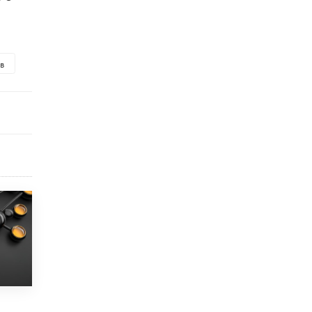
исторические объекты
11 ИЮНЯ /
ГОРОДСКОЕ ОБРАЗОВАНИЕ
​Почти 50 новых объектов образования
открыли в этом учебном году в Москве
в
10 ИЮНЯ /
ГОРОДСКОЕ ОБРАЗОВАНИЕ
Госдума приняла закон о детских SIM-
картах
10 ИЮНЯ /
ДЕТИ
Глава СПЧ предложил вернуть в школы
устные переходные экзамены
9 ИЮНЯ /
КАЧЕСТВО ОБРАЗОВАНИЯ
​Объединяя дошкольный мир
8 ИЮНЯ /
АНОНС
«Сколково» и ГК «Просвещение»
анонсировали запуск акселератора
технологических решений для всех
уровней образования
8 ИЮНЯ /
ЧТО ПРОИСХОДИТ?