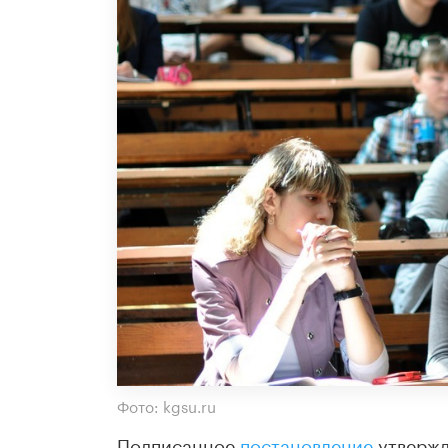
Фото: kgsu.ru
Подписанное
постановление
утвержд