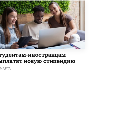
тудентам-иностранцам
ыплатят новую стипендию
 МАРТА