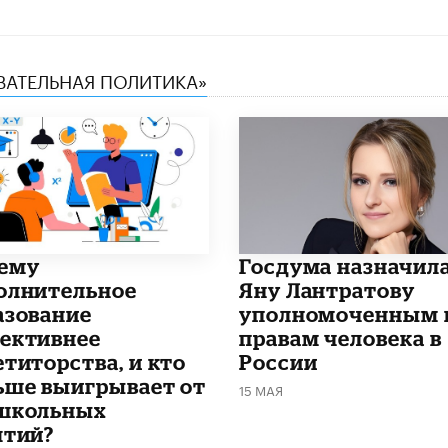
ОВАТЕЛЬНАЯ ПОЛИТИКА»
чему
Госдума назначил
олнительное
Яну Лантратову
азование
уполномоченным 
ективнее
правам человека в
етиторства, и кто
России
ьше выигрывает от
15 МАЯ
школьных
ятий?