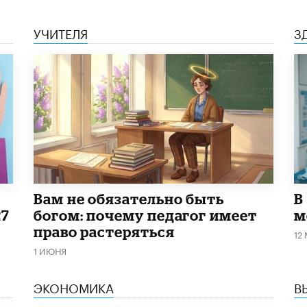
УЧИТЕЛЯ
З
​Вам не обязательно быть
В
27
богом: почему педагог имеет
м
право растеряться
12
1 ИЮНЯ
ЭКОНОМИКА
В