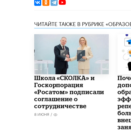
ЧИТАЙТЕ ТАКЖЕ В РУБРИКЕ «ОБРАЗ
Школа «СКОЛКА» и
​По
Госкорпорация
доп
«Росатом» подписали
обр
соглашение о
эфф
сотрудничестве
реп
бол
8 ИЮНЯ
/
вне
зан