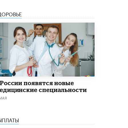
Академик РАН предупредил, что
ChatGPT отучит школьников думать
ДОРОВЬЕ
1 ИЮНЯ /
ШКОЛЬНИКИ
 России появятся новые
едицинские специальности
 МАЯ
ЫПЛАТЫ