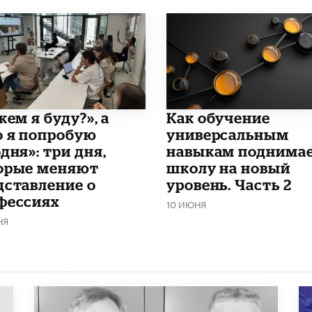
кем я буду?», а
​Как обучение
о я попробую
универсальным
дня»: три дня,
навыкам поднима
орые меняют
школу на новый
дставление о
уровень. Часть 2
фессиях
10 ИЮНЯ
НЯ