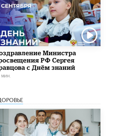
5 ИЮНЯ /
ЧТО ПРОИСХОДИТ?
«Евгений Онегин» станет обязательным
для повторения в 10–11-х классах
4 ИЮНЯ /
КАЧЕСТВО ОБРАЗОВАНИЯ
В Общественной палате предложили
шить школьную форму с учетом
национальных традиций регионов
оздравление Министра
4 ИЮНЯ /
ШКОЛЬНИКИ
росвещения РФ Сергея
равцова с Днём знаний
В Госдуме предложили ввести онлайн-
формат для апелляций ЕГЭ
1 МИН.
3 ИЮНЯ /
ЕГЭ И ОГЭ
​Яндекс выпустил бесплатный курс по
защите от ИИ-мошенничества
ДОРОВЬЕ
2 ИЮНЯ /
BIG DATA
В России начнут применять новые
подходы к разрешению конфликтов в
школах
2 ИЮНЯ /
ПОДРОСТКИ