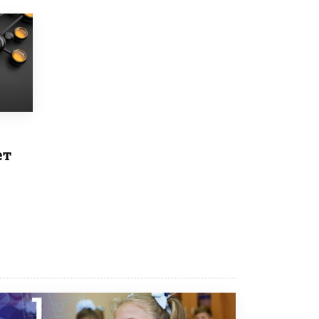
Рособрнадзор ответил на жалобы
школьников на ошибки в ЕГЭ по
русскому
8 ИЮНЯ /
ЕГЭ И ОГЭ
Школа «СКОЛКА» и Госкорпорация
«Росатом» подписали соглашение о
сотрудничестве
8 ИЮНЯ /
ОБРАЗОВАТЕЛЬНАЯ ПОЛИТИКА
ет
Депутаты призвали не отклонять
дипломы только из-за не пройденного
антиплагиата
5 ИЮНЯ /
ЧТО ПРОИСХОДИТ?
Минпросвещения просят добавить в
школьные учебники примеры женщин-
инженеров
5 ИЮНЯ /
УЧЕБНИКИ
Уличенный в списывании школьник
вернул себе призовое место на
олимпиаде через суд