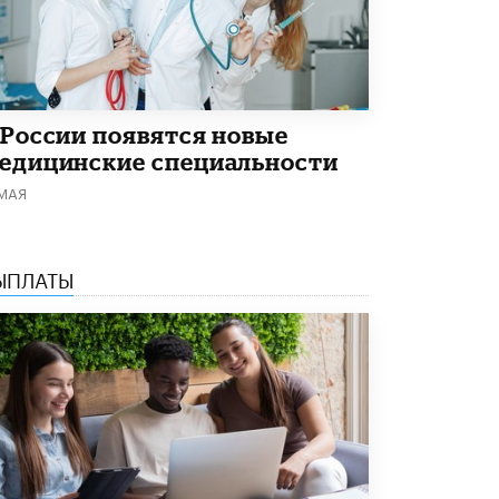
Академик РАН предупредил, что
ChatGPT отучит школьников думать
1 ИЮНЯ /
ШКОЛЬНИКИ
 России появятся новые
едицинские специальности
 МАЯ
ЫПЛАТЫ