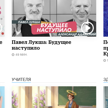
е
Павел Лукша: Будущее
П
наступило
п
К
49 МИН.
УЧИТЕЛЯ
З