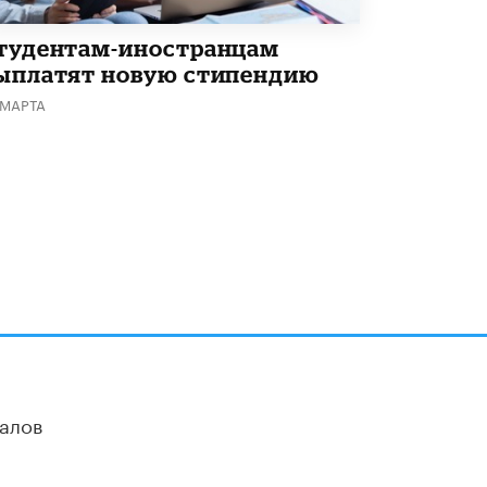
тудентам-иностранцам
ыплатят новую стипендию
 МАРТА
алов