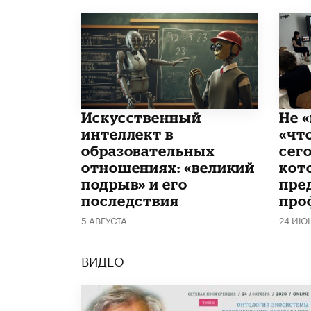
​Искусственный
Не «
интеллект в
«чт
образовательных
сего
отношениях: «великий
кот
подрыв» и его
пре
последствия
про
5 АВГУСТА
24 ИЮ
ВИДЕО