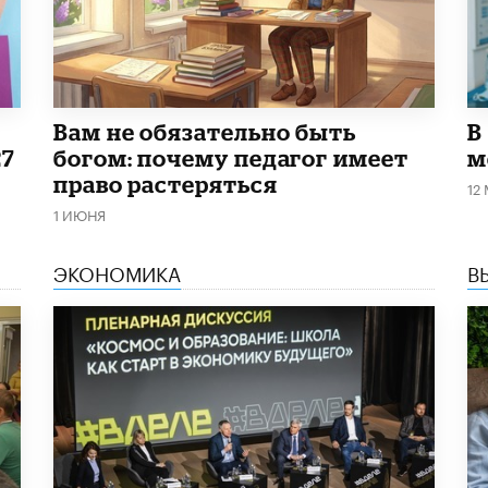
​Вам не обязательно быть
В
27
богом: почему педагог имеет
м
право растеряться
12
1 ИЮНЯ
ЭКОНОМИКА
В