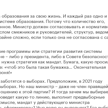
 образования за свою жизнь. И каждый раз одно и
системе образования. Потому что количество его,
енное. Министр должен согласовывать и норматив
слом смежников и руководителей, структур, ведом
айне сложно, если только она не согласована с 
ние программы или стратегии развития системы
е – либо у президента, либо в Совете безопаснос
 нужна стратегия как мандат. Бумага, какую проси
: «чтоб это была такая бумажка… Окончательная
роня!»
 заботятся о выборах. Предположим, в 2021 году
 выборах. Но наш министр – даже не член правяще
ношению к этой партии? И тогда зачем мы выбира
роведет какую-то линию, выполнит предвыборные
м смысле, мандат у действующего министра
, сформирован? Чью волю он выполняет? Его выб