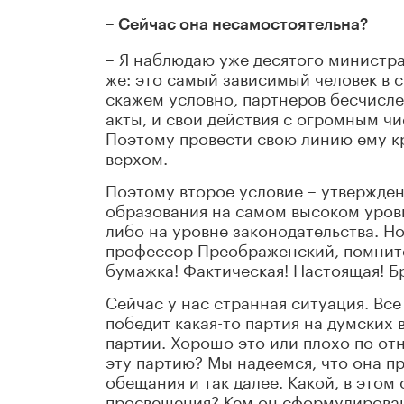
– Сейчас она несамостоятельна?
– Я наблюдаю уже десятого министра
же: это самый зависимый человек в 
скажем условно, партнеров бесчисл
акты, и свои действия с огромным чи
Поэтому провести свою линию ему кр
верхом.
Поэтому второе условие – утвержде
образования на самом высоком уровн
либо на уровне законодательства. Но
профессор Преображенский, помните
бумажка! Фактическая! Настоящая! Б
Сейчас у нас странная ситуация. Все
победит какая-то партия на думских
партии. Хорошо это или плохо по от
эту партию? Мы надеемся, что она п
обещания и так далее. Какой, в это
просвещения? Кем он сформулирован