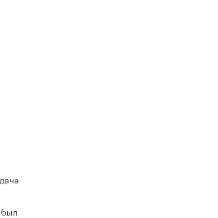
адача
 был