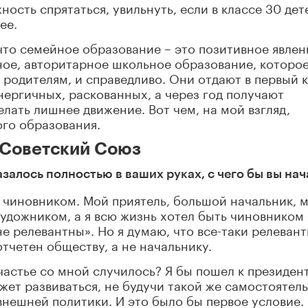
ость спрятаться, увильнуть, если в классе 30 дет
ее.
что семейное образование – это позитивное явлен
ное, авторитарное школьное образование, которо
 родителям, и справедливо. Они отдают в первый 
нергичных, раскованных, а через год получают
елать лишнее движение. Вот чем, на мой взгляд,
го образования.
 Советский Союз
азалось полностью в ваших руках, с чего бы вы нач
ть чиновником. Мой приятель, большой начальник, 
художником, а я всю жизнь хотел быть чиновником 
е релевантны». Но я думаю, что все-таки релевант
четен обществу, а не начальнику.
счастье со мной случилось? Я бы пошел к президен
жет развиваться, не будучи такой же самостоятел
внешней политики. И это было бы первое условие.