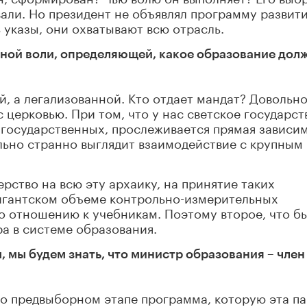
вали. Но президент не объявлял программу развит
ь указы, они охватывают всю отрасль.
анной воли, определяющей, какое образование дол
й, а легализованной. Кто отдает мандат? Довольн
 церковью. При том, что у нас светское государст
 государственных, прослеживается прямая зависи
льно странно выглядит взаимодействие с крупным
рство на всю эту архаику, на принятие таких
гигантском объеме контрольно-измерительных
по отношению к учебникам. Поэтому второе, что бы
ра в системе образования.
, мы будем знать, что министр образования – член
-то предвыборном этапе программа, которую эта п