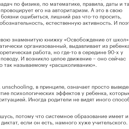
адач по физике, по математике, правила, даты и т
 провоцирует его на авторитаризм. А это в свою
 боязни ошибиться, лишний раз что-то просить,
любознательность, естественную активность. И по
 свою знаменитую книжку «Освобождение от школ»,
матически организованный, выдавливает из ребенка
оретическая работа, но где-то в середине 90-х у
 поводу. И возникло целое движение – оно сейчас
о так называемому «расшколиванию».
, unschooling, в принципе, означает просто вывед
ятие психологических эффектов у ребенка, которы
итуацией. Иногда родители не видят иного спосо
шусь, потому что системное образование имеет и
 диктат, если он есть, намного хуже учительского.