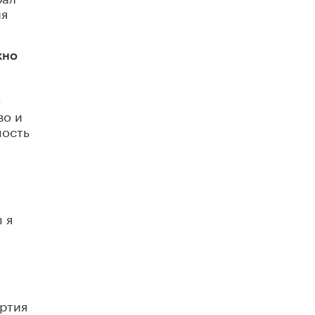
ия
Академик РАН предупредил, что
ChatGPT отучит школьников думать
1 ИЮНЯ /
ШКОЛЬНИКИ
жно
о
во и
мость
 я
артия