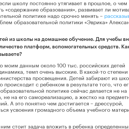
если школу постоянно утягивает в прошлое, о чем
ать «содержание образования», развивает ли моти
вательной политике надо срочно менять –
рассказы
облем образовательной политики «Эврика» Алекса
тей из школы на домашнее обучение. Для учебы в
личество платформ, вспомогательных средств. Ка
язываете?
по моим данным около 100 тыс. российских детей
инамика, темп очень высокие. В какой-то степени
инистерства просвещения. Детей забирают из шко
то происходит с ребенком в результате того, что е
 образовательной политике сейчас делается не на
а, не на его самореализацию, а жестко на предмет
ий. А это понятно чем достигается – дрессурой,
ься усвоения громадного объема учебного матер
д ним стоит задача вложить в ребенка определенны