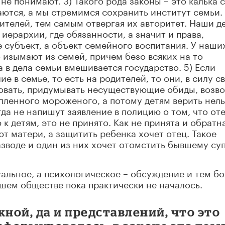
аются, а мы стремимся сохранить институт семьи.
ителей, тем самым отвергая их авторитет. Наши д
иерархии, где обязанности, а значит и права,
 субъект, а объект семейного воспитания. У наши
 изымают из семей, причем безо всяких на то
а в дела семьи вмешивается государство. 5) Если
е в семье, то есть на родителей, то они, в силу с
ровать, придумывать несуществующие обиды, возв
пленного мороженого, а потому детям верить нель
гда не напишут заявление в полицию о том, что от
 детям, это не принято. Как не принята и обратн
т матери, а защитить ребенка хочет отец. Такое
азводе и один из них хочет отомстить бывшему су
уальное, а психологическое – обсуждение и тем б
шем обществе пока практически не началось.
жной, да и представлений, что это