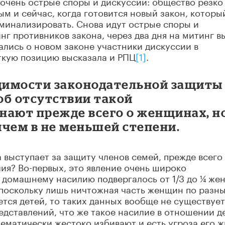
 очень острые споры и дискуссии: общество резко
ым и сейчас, когда готовится новый закон, которы
минализировать. Снова идут острые споры и
нг противников закона, через два дня на митинг 
ались о новом законе участники дискуссии в
ткую позицию высказала и РПЦ
[1]
.
одимости законодательной защиты
 об отсутствии такой
нают прежде всего о женщинах, н
ричем в не меньшей степени.
 выступает за защиту членов семей, прежде всего
ия? Во-первых, это явление очень широко
 домашнему насилию подвергалось от 1/3 до ¼ же
 поскольку лишь ничтожная часть женщин по разн
ется детей, то таких данных вообще не существует
едставлений, что же такое насилие в отношении д
тематически жестоко избивают и есть угроза его ж