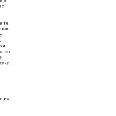
то
Академик РАН предупредил, что
ChatGPT отучит школьников думать
1 ИЮНЯ /
ШКОЛЬНИКИ
е те,
яцию
у
,
кон
ью по
е
ржки,
ющих