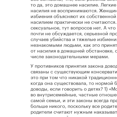
то да, это домашнее насилие. Легкие
насилия не воспринимаются. Женщин 
избиения объясняют их собственной 
насилием практически не считаются
сексуальное, тут вопросов нет. А чт
почти не обсуждается, серьезной пр
случаев убийства и тяжелые избиени
незнакомыми людьми, как это принято
от насилия в домашней обстановке, 
числе законодательными мерами.
У противников принятия закона довод
связаны с существующим консервати
это при том что никакой традиционно
когда она существовала, то нормой 
доводы, если говорить о детях? 1) «
во внутрисемейные, частные отношен
самой семьи, и эти законы всегда пр
больше никого, поскольку все родит
родители считают нужным наказывать
интересов детей, пусть пока те этого