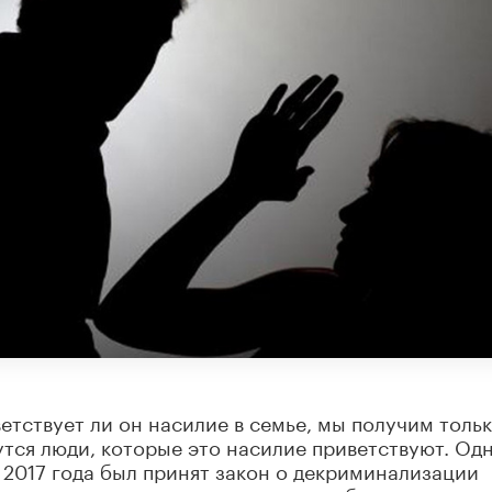
етствует ли он насилие в семье, мы получим толь
утся люди, которые это насилие приветствуют. Од
е 2017 года был принят закон о декриминализации