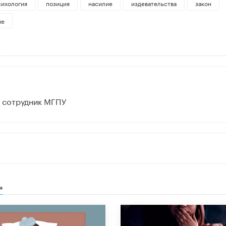
сихология
позиция
насилие
издевательства
закон
ие
й сотрудник МГПУ
»