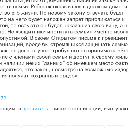
ость семьи. Ребенок оказывался в детском доме, ч
тво его жизни. По новому закону отвечать будет
то на него будет наложен запрет приближаться к
й, то есть это он будет наказан за свою вину, а н
ажно. Но «защитники института семьи» именно изол
опустимой. В своем Открытом письме к президент
ганизаций, вроде бы стремящихся защищать семью
закона делают упор, требуя его не принимать: «За
ие с членами своей семьи и доступ к своему жил
и наличии неких “данных” об имевшем место факт
надеяться, что закон, несмотря на возможные изде
илия получат «охранный ордер».
472
сующимся
прочитать
список организаций, выступа