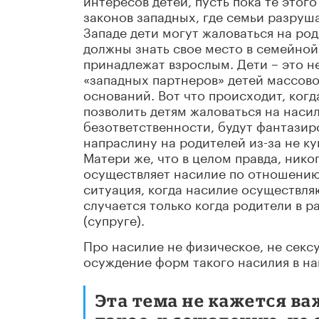
законов западных, где семьи разруш
Западе дети могут жаловаться на род
должны знать свое место в семейной 
принадлежат взрослым. Дети – это не
«западных партнеров» детей массово
оснований. Вот что происходит, когд
позволить детям жаловаться на насили
безответственности, будут фантази
напраслину на родителей из-за не ку
Матери же, что в целом правда, нико
осуществляет насилие по отношению к
ситуация, когда насилие осуществляю
случается только когда родители в р
(супруге).
Про насилие не физическое, не секс
осуждение форм такого насилия в на
Эта тема не кажется ва