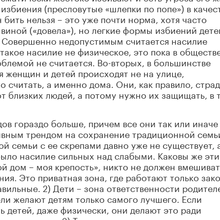
 избиения (пресловутые «шлепки по попе») в качес
бить нельзя – это уже почти норма, хотя часто
виной («довела»), но легкие формы избиений дете
. Совершенно недопустимым считается насилие
о такое насилие не физическое, это пока в обществ
облемой не считается. Во-вторых, в большинстве
я женщин и детей происходят не на улице,
 считать, а именно дома. Они, как правило, стра
от близких людей, а потому нужно их защищать, в 
ов гораздо больше, причем все они так или иначе
вным трендом на сохранение традиционной семь
й семьи с ее скрепами давно уже не существует, 
было насилие сильных над слабыми. Каковы же эти
Мой дом – моя крепость», никто не должен вмешива
ия. Это приватная зона, где работают только зак
авильные. 2) Дети – зона ответственности родител
ели желают детям только самого лучшего. Если
 детей, даже физически, они делают это ради
 не понимают. 3) Такого рода законы – это калька с