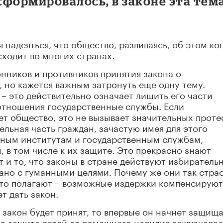
 сформировалось, в законе эта тем
 надеяться, что общество, развиваясь, об этом ког
сходит во многих странах.
нников и противников принятия закона о
 но кажется важным затронуть еще одну тему.
 это действительно означает лишить его части
 отношения государственные службы. Если
т общество, это не вызывает значительных проте
тельная часть граждан, зачастую имея для этого
нным институтам и государственным службам,
 в том числе к их защите. Это прекрасно знают
т и то, что законы в стране действуют избиратель
зано с гуманными целями. Почему же они так стра
что полагают – возможные издержки компенсируют
т дать закон.
 закон будет принят, то впервые он начнет защища
но защита детей от домашнего насилия заключалас