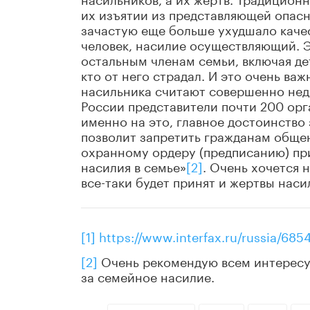
их изъятии из представляющей опасн
зачастую еще больше ухудшало качес
человек, насилие осуществляющий. Э
остальным членам семьи, включая дете
кто от него страдал. И это очень в
насильника считают совершенно нед
России представители почти 200 ор
именно на это, главное достоинство 
позволит запретить гражданам общен
охранному ордеру (предписанию) пр
насилия в семье»
[2]
. Очень хочется 
все-таки будет принят и жертвы нас
[1]
https://www.interfax.ru/russia/685
[2]
Очень рекомендую всем интере
за семейное насилие.