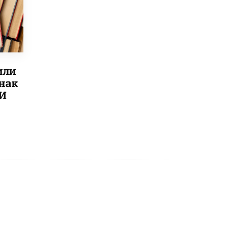
Рособрнадзор ответил на жалобы
школьников на ошибки в ЕГЭ по
русскому
8 ИЮНЯ /
ЕГЭ И ОГЭ
Школа «СКОЛКА» и Госкорпорация
или
«Росатом» подписали соглашение о
сотрудничестве
знак
8 ИЮНЯ /
ОБРАЗОВАТЕЛЬНАЯ ПОЛИТИКА
ИИ
Депутаты призвали не отклонять
дипломы только из-за не пройденного
антиплагиата
5 ИЮНЯ /
ЧТО ПРОИСХОДИТ?
Минпросвещения просят добавить в
школьные учебники примеры женщин-
инженеров
5 ИЮНЯ /
УЧЕБНИКИ
Уличенный в списывании школьник
вернул себе призовое место на
олимпиаде через суд