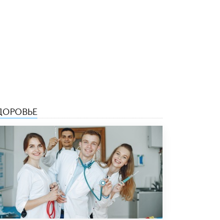
5 ИЮНЯ /
ЧТО ПРОИСХОДИТ?
«Евгений Онегин» станет обязательным
для повторения в 10–11-х классах
4 ИЮНЯ /
КАЧЕСТВО ОБРАЗОВАНИЯ
В Общественной палате предложили
шить школьную форму с учетом
национальных традиций регионов
4 ИЮНЯ /
ШКОЛЬНИКИ
ДОРОВЬЕ
В Госдуме предложили ввести онлайн-
формат для апелляций ЕГЭ
3 ИЮНЯ /
ЕГЭ И ОГЭ
​Яндекс выпустил бесплатный курс по
защите от ИИ-мошенничества
2 ИЮНЯ /
BIG DATA
В России начнут применять новые
подходы к разрешению конфликтов в
школах
2 ИЮНЯ /
ПОДРОСТКИ