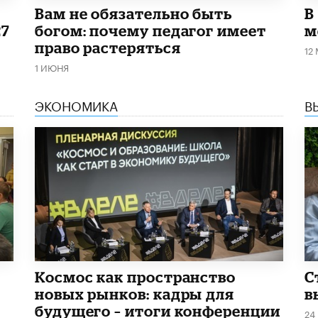
​Вам не обязательно быть
В
27
богом: почему педагог имеет
м
право растеряться
12
1 ИЮНЯ
ЭКОНОМИКА
В
Космос как пространство
С
новых рынков: кадры для
в
будущего – итоги конференции
24