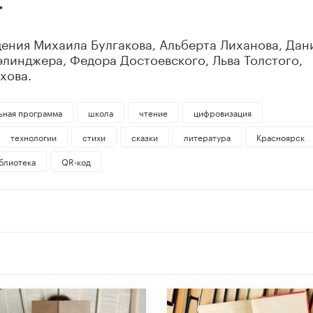
.
ения Михаила Булгакова, Альберта Лиханова, Дан
линджера, Федора Достоевского, Льва Толстого,
хова.
ьная программа
школа
чтение
цифровизация
технологии
стихи
сказки
литература
Красноярск
блиотека
QR-код