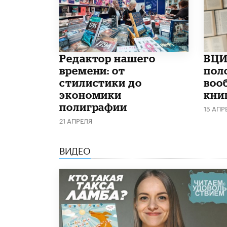
Редактор нашего
ВЦИ
времени: от
пол
стилистики до
воо
экономики
кни
полиграфии
15 АПР
21 АПРЕЛЯ
ВИДЕО