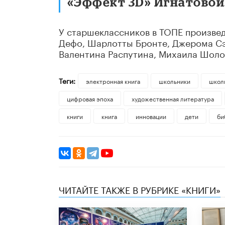
«Эффект 3D» Игнатовой
У старшеклассников в ТОПЕ произвед
Дефо, Шарлотты Бронте, Джерома Сэ
Валентина Распутина, Михаила Шоло
Теги:
электронная книга
школьники
школ
цифровая эпоха
художественная литература
книги
книга
инновации
дети
би
ЧИТАЙТЕ ТАКЖЕ В РУБРИКЕ «КНИГИ»