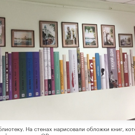
иотеку. На стенах нарисовали обложки книг, ко
ой из них есть QR-код для скачивания того или ин