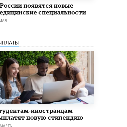
 России появятся новые
Академик РАН предупредил, что
ChatGPT отучит школьников думать
едицинские специальности
1 ИЮНЯ /
ШКОЛЬНИКИ
 МАЯ
ЫПЛАТЫ
тудентам-иностранцам
ыплатят новую стипендию
 МАРТА