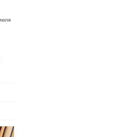
исторические объекты
11 ИЮНЯ /
ГОРОДСКОЕ ОБРАЗОВАНИЕ
иеля
​Почти 50 новых объектов образования
открыли в этом учебном году в Москве
10 ИЮНЯ /
ГОРОДСКОЕ ОБРАЗОВАНИЕ
Госдума приняла закон о детских SIM-
картах
10 ИЮНЯ /
ДЕТИ
Глава СПЧ предложил вернуть в школы
устные переходные экзамены
9 ИЮНЯ /
КАЧЕСТВО ОБРАЗОВАНИЯ
​Объединяя дошкольный мир
8 ИЮНЯ /
АНОНС
«Сколково» и ГК «Просвещение»
анонсировали запуск акселератора
технологических решений для всех
уровней образования
8 ИЮНЯ /
ЧТО ПРОИСХОДИТ?