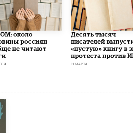
ОМ: около
Десять тысяч
овины россиян
писателей выпуст
бще не читают
«пустую» книгу в 
ги
протеста против 
ЕЛЯ
11 МАРТА