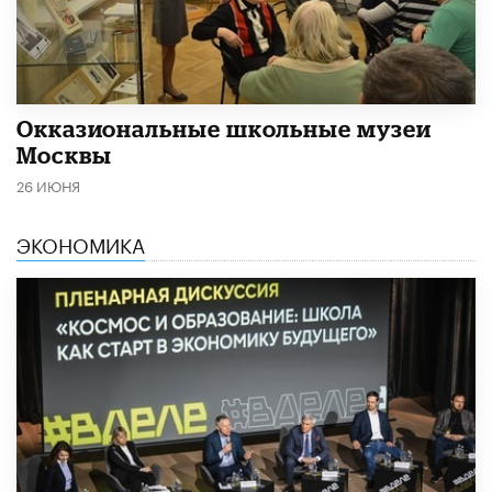
​Окказиональные школьные музеи
Москвы
26 ИЮНЯ
ЭКОНОМИКА