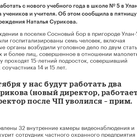
аботать с нового учебного года в школе № 5 в Улан
а учеников и учителя. Об этом сообщила в пятницу
реждения Наталья Сурикова.
дении в поселке Сосновый бор в пригороде Улан-
были госпитализированы семь человек, включая
ые органы возбудили уголовное дело по двум стат
х и более лиц, совершенное в отношении малолет
у проходят 15-летний подросток, совершивший
соучастника 14 и 15 лет.
тября у нас будут работать два
урикова (новый директор, работает
ректор после ЧП уволился – прим.
новлены 32 внутренние камеры видеонаблюдения и
журит сотрудник частного охранного предприятия