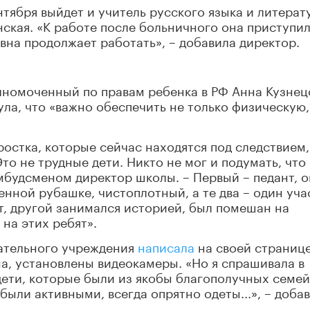
ентября выйдет и учитель русского языка и литерат
нская. «К работе после больничного она приступи
вна продолжает работать», – добавила директор.
лномоченный по правам ребенка в РФ Анна Кузнец
ла, что «важно обеспечить не только физическую,
ростка, которые сейчас находятся под следствием,
о не трудные дети. Никто не мог и подумать, что
омбудсменом директор школы. – Первый – педант, о
енной рубашке, чистоплотный, а те два – один уча
т, другой занимался историей, был помешан на
на этих ребят».
ательного учреждения
написала
на своей странице
на, установлены видеокамеры. «Но я спрашивала в
дети, которые были из якобы благополучных семей
были активными, всегда опрятно одеты...», – доба