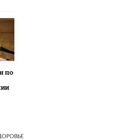
н по
лии
ДОРОВЬЕ