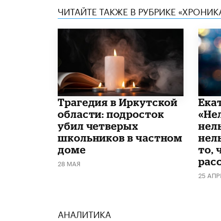
ЧИТАЙТЕ ТАКЖЕ В РУБРИКЕ «ХРОНИ
Трагедия в Иркутской
Ека
области: подросток
«Не
убил четверых
нел
школьников в частном
нель
доме
то, 
рас
28 МАЯ
25 АПР
АНАЛИТИКА