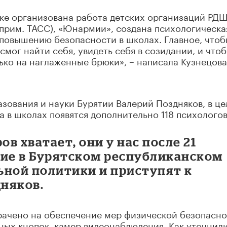
ике организована работа детских организаций РД
прим. ТАСС), «Юнармии», создана психологическа
 повышению безопасности в школах. Главное, что
смог найти себя, увидеть себя в созидании, и что
ко на наглаженные брюки», – написала Кузнецова
зования и науки Бурятии Валерий Поздняков, в ц
а в школах появятся дополнительно 118 психологов
ов хватает, они у нас после 21
ние в Бурятском республиканском
ьной политики и приступят к
дняков.
рачено на обеспечение мер физической безопасно
ных кнопок, камер видеонаблюдения. Как уточнили