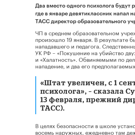
Два вместо одного психолога будут р
где в январе девятиклассник напал н
ТАСС директор образовательного уч
ЧП в среднем образовательном учреж
произошло 19 января. В результате 
нападавшего и педагога. Следственн
УК РФ – «Покушение на убийство дву
и «Халатность». Обвиняемыми по дел
нападение, и два его предполагаемых 
«Штат увеличен, с 1 сен
психолога», – сказала С
13 февраля, прежний ди
ТАСС).
В целях безопасности в школе уста
восемь наружных, ежедневно там де