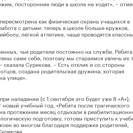
ежим, посторонние люди в школе не ходят», – отм
 пересмотрена как физическая охрана учащихся в
работа с детьми: теперь в школе больше кружков,
ейболу, легкой атлетике, чаще проводятся классн
оенных, чьи родители постоянно на службе. Ребята
лены сами себе, поэтому мы стараемся увлечь их т
– сказала Сурикова. – Есть отклик и со стороны
 отцов, создана родительская дружина, которая
на улице».
ри нападении (с 1 сентября это будет уже 8 «А»),
т новый учебный год. «Ребята после трагического
 на протяжении месяц отдыхали в реабилитацион
логическую подготовку, готовы приступить к учеб
окоен во многом благодаря поддержке родителей,
Сурикова.