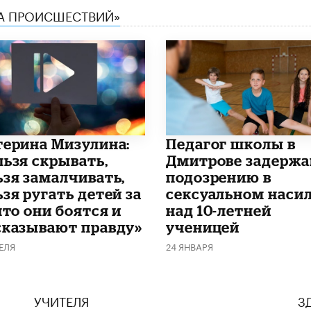
КА ПРОИСШЕСТВИЙ»
терина Мизулина:
Педагог школы в
льзя скрывать,
Дмитрове задержа
ьзя замалчивать,
подозрению в
зя ругать детей за
сексуальном наси
что они боятся и
над 10-летней
сказывают правду»
ученицей
ЕЛЯ
24 ЯНВАРЯ
УЧИТЕЛЯ
З