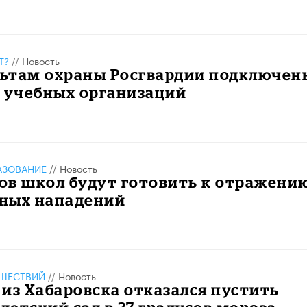
Т?
//
Новость
льтам охраны Росгвардии подключен
% учебных организаций
АЗОВАНИЕ
//
Новость
ов школ будут готовить к отражени
ных нападений
ШЕСТВИЙ
//
Новость
из Хабаровска отказался пустить