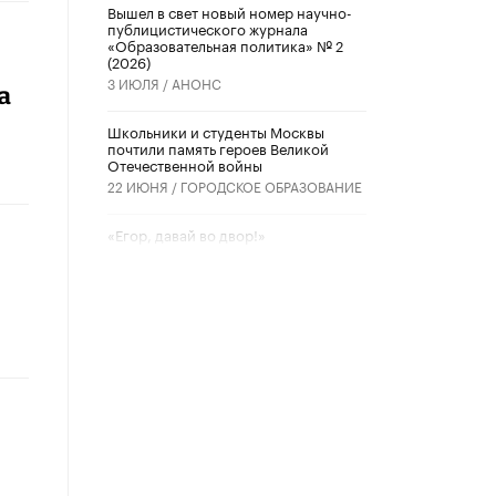
Вышел в свет новый номер научно-
публицистического журнала
«Образовательная политика» № 2
(2026)
3 ИЮЛЯ /
АНОНС
а
Школьники и студенты Москвы
почтили память героев Великой
Отечественной войны
22 ИЮНЯ /
ГОРОДСКОЕ ОБРАЗОВАНИЕ
«Егор, давай во двор!»
22 ИЮНЯ /
АНОНС
Из закона о регулировании ИИ
убрали запрет на иностранные
нейросети
22 ИЮНЯ /
BIG DATA
Рособрнадзор предупредил о трех
схемах мошенничества в период
сдачи ЕГЭ
19 ИЮНЯ /
ЕГЭ И ОГЭ