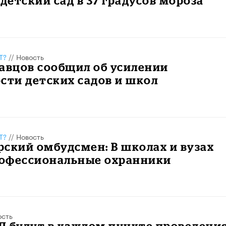
 детский сад в 37 градусов мороза
Т?
//
Новость
авцов сообщил об усилении
сти детских садов и школ
Т?
//
Новость
ский омбудсмен: В школах и вузах
офессиональные охранники
ость
Д будут в каждом пункте проведени