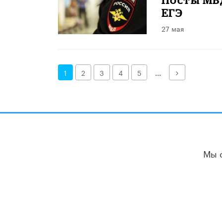
ЕГЭ
27 мая
Далее
1
2
3
4
5
...
Мы 