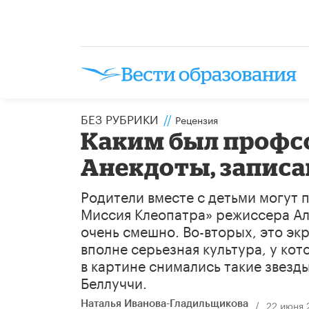
БЕЗ РУБРИКИ
//
Рецензия
Каким был профсо
Анекдоты, запис
Родители вместе с детьми могут 
Миссия Клеопатра» режиссера Ал
очень смешно. Во-вторых, это эк
вполне серьезная культура, у кот
в картине снимались такие звезд
Беллуччи.
/
22 июня 
Наталья Иванова-Гладильщикова