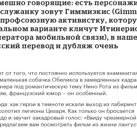
смешно говорящие: есть персонаж
 служанку зовут Гиммиэкис (Gim
, а профсоюзную активистку, котор
альном варианте кличут Итинери
ператора мобильной связи), в наш
сский перевод и дубляж очень
 от того, что постоянно используется знаменита
 маленькая собачка Обеликса в замедленных кадра
онера под романтическую тему Нино Рота из филь
ем, французский юмор – он особенный.
да: как герои в темноте искали выход из лабирин
колотил легионы Цезаря. Как только он бросается
адр и звучит закадровый голос: «Ввиду чрезмерной
редлагаем вам посмотреть фильм из жизни лангус