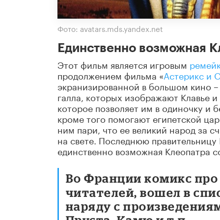
Фото: avatars.mds.yandex.net
Единственно возможная К
Этот фильм является игровым
ремей
продолжением фильма «
Астерикс и 
экранизированной в большом кино – 
галла, которых изображают Клавье и
которое позволяет им в одиночку и 
кроме того помогают египетской цар
ним пари, что ее великий народ за с
на свете. Последнюю правительницу 
единственно возможная Клеопатра с
Во Франции комикс про 
читателей, вошел в спи
наряду с произведениям
Пруста, Камю и т.п.