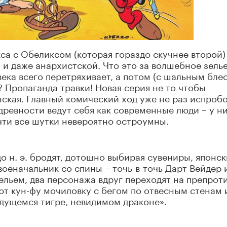
а с Обеликсом (которая гораздо скучнее второй)
и даже анархистской. Что это за волшебное зель
века всего перетряхивает, а потом (с шальным бле
и? Пропаганда травки! Новая серия не то чтобы
нская. Главный комический ход уже не раз испроб
ревности ведут себя как современные люди – у ни
очти все шутки невероятно остроумны.
до н. э. бродят, дотошно выбирая сувениры, японс
оеначальник со спины – точь-в-точь Дарт Вейдер 
ельем, два персонажа вдруг переходят на препрот
т кун-фу мочиловку с бегом по отвесным стенам 
дущемся тигре, невидимом драконе».