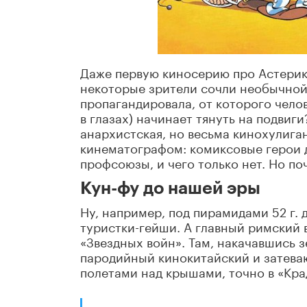
Даже первую киносерию про Астерикс
некоторые зрители сочли необычной 
пропагандировала, от которого чело
в глазах) начинает тянуть на подвиг
анархистская, но весьма кинохулига
кинематографом: комиксовые герои д
профсоюзы, и чего только нет. Но п
Кун-фу до нашей эры
Ну, например, под пирамидами 52 г. 
туристки-гейши. А главный римский в
«Звездных войн». Там, накачавшись з
пародийный кинокитайский и затеваю
полетами над крышами, точно в «Кра