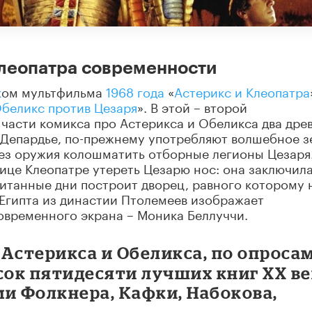
леопатра современности
к
ом мультфильма
1968 года
«
Астерикс и Клеопатра
Обеликс против Цезаря
». В этой – второй
части комикса про Астерикса и Обеликса два дре
 Депардье, по-прежнему употребляют волшебное з
без оружия колошматить отборные легионы Цезаря
ице Клеопатре утереть Цезарю нос: она заключила
читанные дни построит дворец, равного которому 
Египта из династии Птолемеев изображает
овременного экрана – Моника Беллуччи.
Астерикса и Обеликса, по опроса
сок пятидесяти лучших книг XX в
и Фолкнера, Кафки, Набокова,