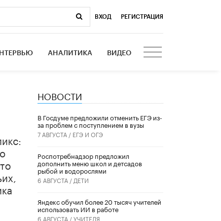
ВХОД
|
РЕГИСТРАЦИЯ
НТЕРВЬЮ
АНАЛИТИКА
ВИДЕО
НОВОСТИ
В Госдуме предложили отменить ЕГЭ из-
за проблем с поступлением в вузы
7 АВГУСТА /
ЕГЭ И ОГЭ
ликс:
то
Роспотребнадзор предложил
это
дополнить меню школ и детсадов
рыбой и водорослями
ьих,
6 АВГУСТА /
ДЕТИ
ика
​Яндекс обучил более 20 тысяч учителей
использовать ИИ в работе
6 АВГУСТА /
УЧИТЕЛЯ