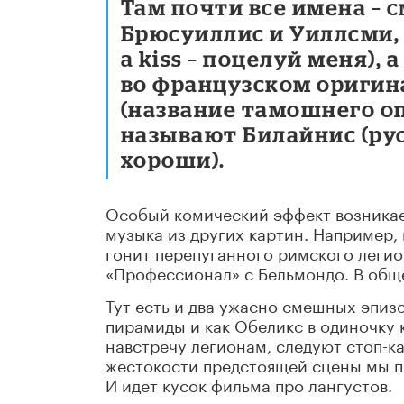
Там почти все имена – 
Брюсуиллис и Уиллсми,
a kiss – поцелуй меня)
во французском оригин
(название тамошнего о
называют Билайнис (ру
хороши).
Особый комический эффект возникает
музыка из других картин. Например,
гонит перепуганного римского леги
«Профессионал» с Бельмондо. В общ
Тут есть и два ужасно смешных эпизо
пирамиды и как Обеликс в одиночку 
навстречу легионам, следуют стоп-к
жестокости предстоящей сцены мы п
И идет кусок фильма про лангустов.