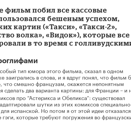
е фильм побил все кассовые
 пользовался бешеным успехом,
их картин («Такси», «Такси-2»,
тво волка», «Видок»), которые все
овали в то время с голливудским
роглифами
собый тип юмора этого фильма, сказал в одном
 заигрались в слова, и я вдруг понял, что фильм 
то, что смешно французам, окажется непонятным
я сделать два варианта картины: для Франции –
и 
миксов про “Астерикса и Обеликса”: существовал
адаптировали шутки из этих комиксов специально
ля испанской. Но потом я от этой идеи отказался
 гэги, которые требуют погружения во французск