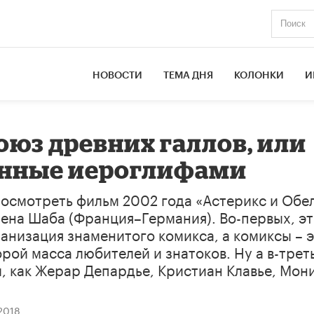
НОВОСТИ
ТЕМА ДНЯ
КОЛОНКИ
И
юз древних галлов, или
анные иероглифами
посмотреть фильм 2002 года «Астерикс и Обе
ена Шаба (Франция–Германия). Во-первых, э
ранизация знаменитого комикса, а комиксы – 
орой масса любителей и знатоков. Ну а в-трет
ы, как Жерар Депардье, Кристиан Клавье, Мон
2018