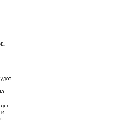
Академик РАН предупредил, что
ChatGPT отучит школьников думать
1 ИЮНЯ /
ШКОЛЬНИКИ
и.
будет
на
 для
 и
ие