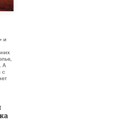
схемах мошенничества в период сдачи
ЕГЭ
19 ИЮНЯ /
ЕГЭ И ОГЭ
​Яндекс выпустил отчёт об устойчивом
развитии за 2025 год
17 ИЮНЯ /
АНАЛИТИКА
» и
Московский выпускной на ВДНХ
вних
соберет более 60 артистов
елье,
17 ИЮНЯ /
ГОРОДСКОЕ ОБРАЗОВАНИЕ
. А
 с
Названы лучшие российские вузы в
нет
2026 году по версии RAEX
16 ИЮНЯ /
АНАЛИТИКА
В России предложили ввести
обязательные уроки каллиграфии в
детских садах
м
11 ИЮНЯ /
ВОСПИТАНИЕ
ека
​Как будущие реставраторы – студенты
столичного колледжа, помогают
восстанавливать культурные и