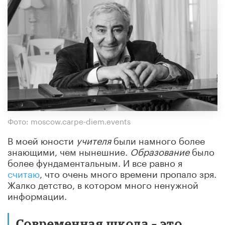
Фото: moscow.carpe-diem.events
В моей юности
учителя
были намного более
знающими, чем нынешние.
Образование
было
более фундаментальным. И все равно я
считаю
, что очень много времени пропало зря.
Жалко детство, в котором много ненужной
информации.
Современная школа – это