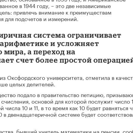
анное в 1944 году, – это две независимые
ель: привлечь внимание к преимуществам
я для подсчетов и измерений.
тиричная система ограничивает
 арифметике и усложняет
мира, а переход на
ает счет более простой операцией
из Оксфордского университета, отметила в качест
ьше целых делителей.
ество подало в правительство петицию, призыва
 счисления, основой для которой послужит число 1
числа 10 и 11, в то время как 10 будет равняться 
00 в двенадцатеричной системе будет соответствов
ства, бывший учитель математики на пенсии, со