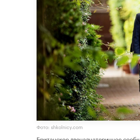
Фото: shkolnicy.com
Британское двенадцатеричное сообще