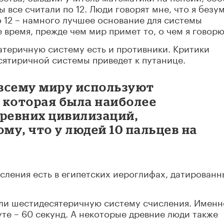
ы все считали по 12. Люди говорят мне, что я безу
то 12 – намного лучшее основание для системы
 время, прежде чем мир примет то, о чем я говорю
атеричную систему есть и противники. Критики
есятиричной системы приведет к путанице.
всему миру используют
 которая была наиболее
древних цивилизаций,
у, что у людей 10 пальцев на
ления есть в египетских иероглифах, датированн
али шестидесятеричную систему счисления. Именн
нуте – 60 секунд. А некоторые древние люди также
тельного до мизинца, оттуда, как считается, и пош