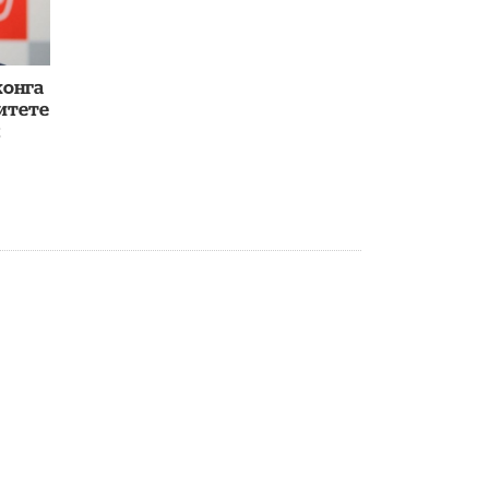
Академик РАН предупредил, что
ChatGPT отучит школьников думать
1 ИЮНЯ /
ШКОЛЬНИКИ
конга
итете