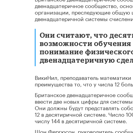
двенадцатеричное сообщество, основ
организации, преследующие общую ц
двенадцатеричной системы счислени
Они считают, что деся
возможности обучения
понимание физического 
двенадцатеричную сдел
ВикиНил, преподаватель математики 
преимущества то, что у числа 12 бол
Британское двенадцатеричное сообщ
ввести две новых цифры для системы
Они должны будут представлять собой 
12 в десятиричной системе. Число 1
числу 144 в десятиричной системе.
Шон Фергюсон, руководитель сообще