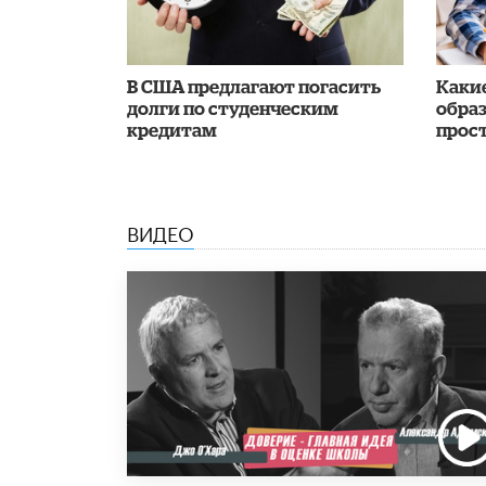
В США предлагают погасить
Каки
долги по студенческим
обра
кредитам
прос
ВИДЕО