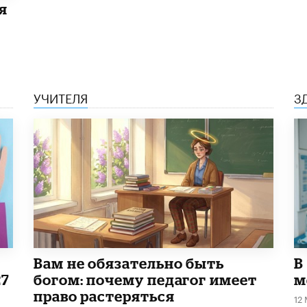
я
УЧИТЕЛЯ
З
​Вам не обязательно быть
В
27
богом: почему педагог имеет
м
право растеряться
12