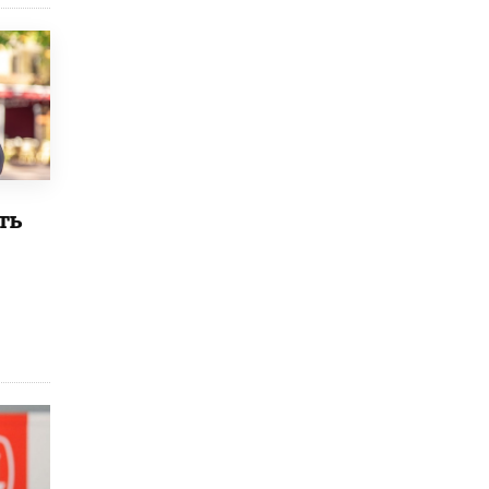
5 ИЮНЯ /
ЧТО ПРОИСХОДИТ?
«Евгений Онегин» станет обязательным
для повторения в 10–11-х классах
4 ИЮНЯ /
КАЧЕСТВО ОБРАЗОВАНИЯ
В Общественной палате предложили
шить школьную форму с учетом
национальных традиций регионов
4 ИЮНЯ /
ШКОЛЬНИКИ
ть
В Госдуме предложили ввести онлайн-
формат для апелляций ЕГЭ
3 ИЮНЯ /
ЕГЭ И ОГЭ
​Яндекс выпустил бесплатный курс по
защите от ИИ-мошенничества
2 ИЮНЯ /
BIG DATA
В России начнут применять новые
подходы к разрешению конфликтов в
школах
2 ИЮНЯ /
ПОДРОСТКИ