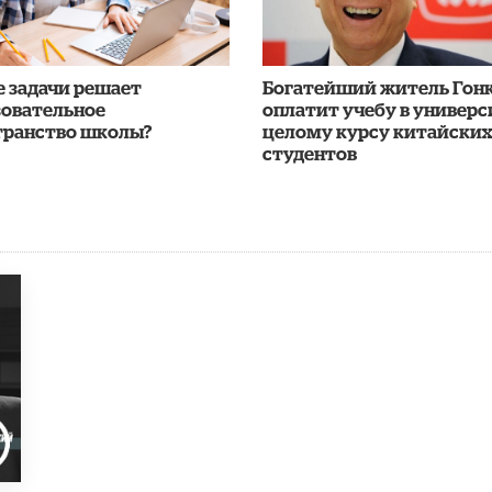
е задачи решает
Богатейший житель Гон
зовательное
оплатит учебу в универс
транство школы?
целому курсу китайских
студентов