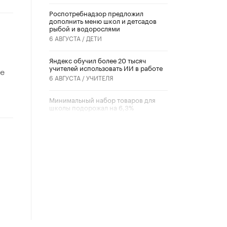
Роспотребнадзор предложил
дополнить меню школ и детсадов
рыбой и водорослями
6 АВГУСТА /
ДЕТИ
​Яндекс обучил более 20 тысяч
учителей использовать ИИ в работе
се
6 АВГУСТА /
УЧИТЕЛЯ
Минимальный набор товаров для
школы подорожал на 6,3%
5 АВГУСТА /
ШКОЛЬНИКИ
Вышел в свет новый номер научно-
публицистического журнала
«Образовательная политика» № 2
(2026)
3 ИЮЛЯ /
АНОНС
Школьники и студенты Москвы
почтили память героев Великой
Отечественной войны
22 ИЮНЯ /
ГОРОДСКОЕ ОБРАЗОВАНИЕ