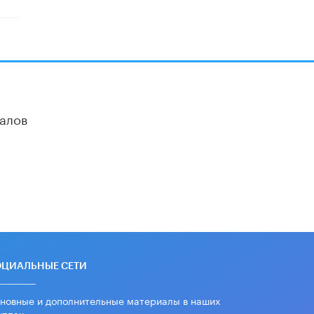
«Егор, давай во двор!»
22 ИЮНЯ /
АНОНС
Из закона о регулировании ИИ
убрали запрет на иностранные
нейросети
22 ИЮНЯ /
BIG DATA
алов
Рособрнадзор предупредил о трех
схемах мошенничества в период
сдачи ЕГЭ
19 ИЮНЯ /
ЕГЭ И ОГЭ
​Яндекс выпустил отчёт об
устойчивом развитии за 2025 год
17 ИЮНЯ /
АНАЛИТИКА
Московский выпускной на ВДНХ
соберет более 60 артистов
ОЦИАЛЬНЫЕ СЕТИ
17 ИЮНЯ /
ГОРОДСКОЕ ОБРАЗОВАНИЕ
новные и дополнительные материалы в наших
Названы лучшие российские вузы в
уппах
2026 году по версии RAEX