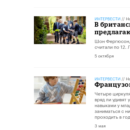
ИНТЕРВЕСТИ
//
Н
В британ
предлага
Шон Фергюсон, 
считали по 12. 
5 октября
ИНТЕРВЕСТИ
//
Н
Французов
​Четыре циркул
вряд ли удивят
навыками у мла
заниматься с ни
проходить в год
3 мая