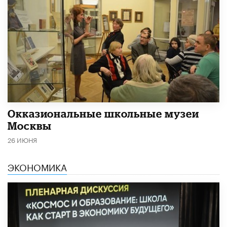
​Окказиональные школьные музеи
Москвы
26 ИЮНЯ
ЭКОНОМИКА