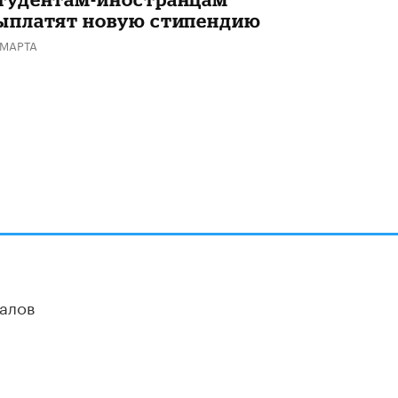
ыплатят новую стипендию
Академик РАН предупредил, что
ChatGPT отучит школьников думать
 МАРТА
1 ИЮНЯ /
ШКОЛЬНИКИ
алов