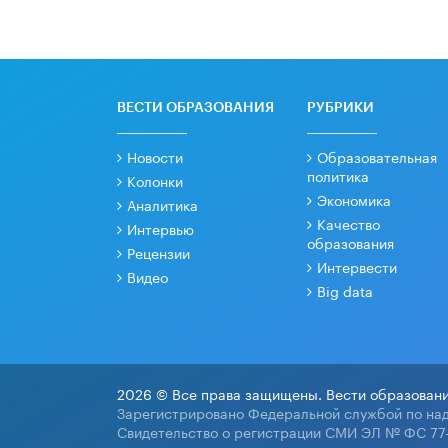
ВЕСТИ ОБРАЗОВАНИЯ
РУБРИКИ
Новости
Образовательная
политика
Колонки
Экономика
Аналитика
Качество
Интервью
образования
Рецензии
Интервести
Видео
Big data
2026 © Все права защищены. Вести образовани
Зарегистрировано Федеральной службой по над
Свидетельство о регистрации СМИ ЭЛ № ФС 77-