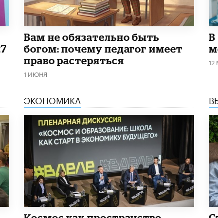
​Вам не обязательно быть
В
27
богом: почему педагог имеет
м
право растеряться
12
1 ИЮНЯ
ЭКОНОМИКА
В
Космос как пространство
С