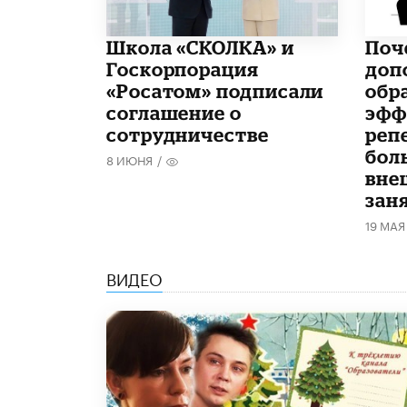
Школа «СКОЛКА» и
​По
Госкорпорация
доп
«Росатом» подписали
обр
соглашение о
эфф
сотрудничестве
реп
бол
8 ИЮНЯ
/
вне
зан
19 МАЯ
ВИДЕО