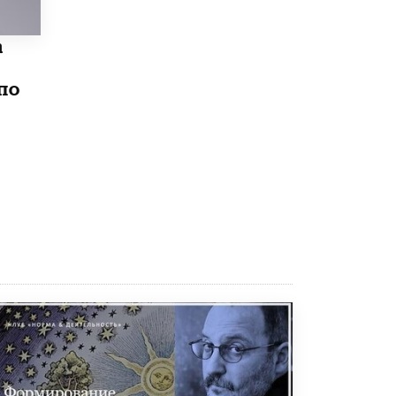
исторические объекты
11 ИЮНЯ /
ГОРОДСКОЕ ОБРАЗОВАНИЕ
а
​Почти 50 новых объектов образования
открыли в этом учебном году в Москве
по
10 ИЮНЯ /
ГОРОДСКОЕ ОБРАЗОВАНИЕ
Госдума приняла закон о детских SIM-
картах
10 ИЮНЯ /
ДЕТИ
Глава СПЧ предложил вернуть в школы
устные переходные экзамены
9 ИЮНЯ /
КАЧЕСТВО ОБРАЗОВАНИЯ
​Объединяя дошкольный мир
8 ИЮНЯ /
АНОНС
«Сколково» и ГК «Просвещение»
анонсировали запуск акселератора
технологических решений для всех
уровней образования
8 ИЮНЯ /
ЧТО ПРОИСХОДИТ?