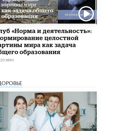
Рособрнадзор ответил на жалобы
школьников на ошибки в ЕГЭ по
русскому
8 ИЮНЯ /
ЕГЭ И ОГЭ
луб «Норма и деятельность»:
Школа «СКОЛКА» и Госкорпорация
ормирование целостной
«Росатом» подписали соглашение о
артины мира как задача
сотрудничестве
бщего образования
8 ИЮНЯ /
ОБРАЗОВАТЕЛЬНАЯ ПОЛИТИКА
120 МИН.
Депутаты призвали не отклонять
дипломы только из-за не пройденного
антиплагиата
5 ИЮНЯ /
ЧТО ПРОИСХОДИТ?
ДОРОВЬЕ
Минпросвещения просят добавить в
школьные учебники примеры женщин-
инженеров
5 ИЮНЯ /
УЧЕБНИКИ
Уличенный в списывании школьник
вернул себе призовое место на
олимпиаде через суд