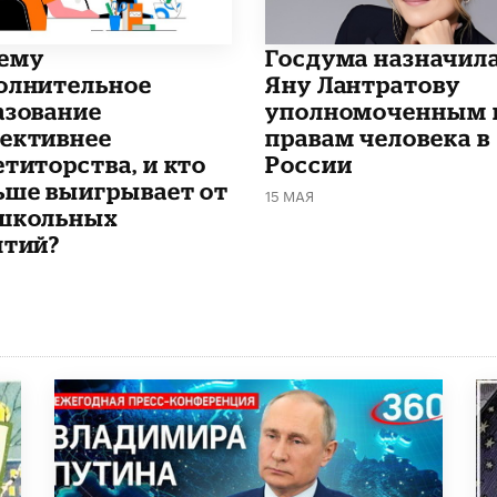
чему
Госдума назначил
олнительное
Яну Лантратову
азование
уполномоченным 
ективнее
правам человека в
етиторства, и кто
России
ьше выигрывает от
15 МАЯ
школьных
ятий?