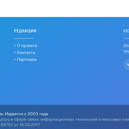
РЕДАКЦИЯ
С
О проекте
Ос
гр
Контакты
Партнеры
я. Издается с 2003 года
зору в сфере связи, информационных технологий и массовых ко
69792 от 18.05.2017