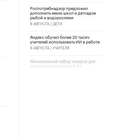
Роспотребнадзор предложил
дополнить меню школ и детсадов
рыбой и водорослями
6 АВГУСТА /
ДЕТИ
​Яндекс обучил более 20 тысяч
учителей использовать ИИ в работе
6 АВГУСТА /
УЧИТЕЛЯ
Минимальный набор товаров для
школы подорожал на 6,3%
5 АВГУСТА /
ШКОЛЬНИКИ
Вышел в свет новый номер научно-
публицистического журнала
«Образовательная политика» № 2
(2026)
3 ИЮЛЯ /
АНОНС
Школьники и студенты Москвы
почтили память героев Великой
Отечественной войны
22 ИЮНЯ /
ГОРОДСКОЕ ОБРАЗОВАНИЕ