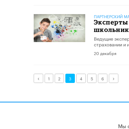
ПАРТНЕРСКИЙ М
Эксперты
школьник
Ведущие экспер
страховании и 
20 декабря
Назад
Далее
1
2
3
4
5
6
Мы 