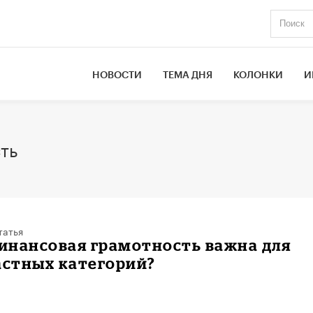
НОВОСТИ
ТЕМА ДНЯ
КОЛОНКИ
И
ть
татья
инансовая грамотность важна для
астных категорий?