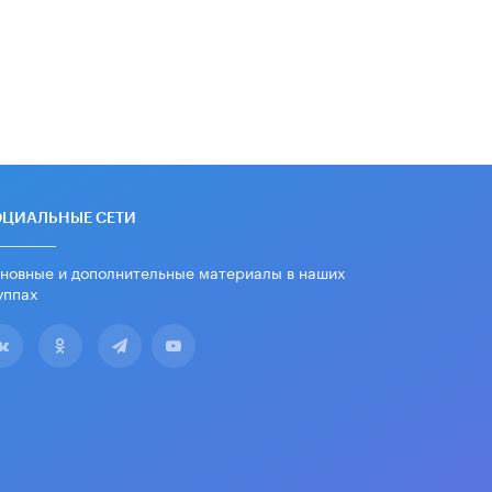
дипломы только из-за не
пройденного антиплагиата
5 ИЮНЯ /
ЧТО ПРОИСХОДИТ?
Минпросвещения просят добавить в
школьные учебники примеры
женщин-инженеров
5 ИЮНЯ /
УЧЕБНИКИ
Уличенный в списывании школьник
вернул себе призовое место на
ОЦИАЛЬНЫЕ СЕТИ
олимпиаде через суд
5 ИЮНЯ /
ЧТО ПРОИСХОДИТ?
новные и дополнительные материалы в наших
уппах
«Евгений Онегин» станет
обязательным для повторения в 10–
11-х классах
4 ИЮНЯ /
КАЧЕСТВО ОБРАЗОВАНИЯ
В Общественной палате предложили
шить школьную форму с учетом
национальных традиций регионов
4 ИЮНЯ /
ШКОЛЬНИКИ