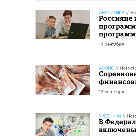
АНАЛИТИКА
//
Но
Россияне
программ
программ
14 сентября
АНОНС
//
Новост
Соревнова
финансов
13 сентября
УЧЕБНИКИ
//
Нов
В Федера
включены