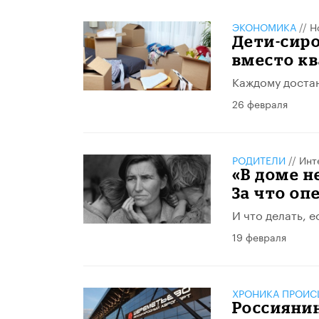
ЭКОНОМИКА
//
Н
Дети-сир
вместо к
Каждому достан
26 февраля
РОДИТЕЛИ
//
Инт
«В доме н
За что оп
И что делать, е
19 февраля
ХРОНИКА ПРОИС
Россиянин