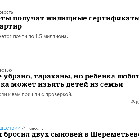
овость
оты получат жилищные сертификат
вартир
ется почти по 1,5 миллиона.
ервью
е убрано, тараканы, но ребенка любят
ека может изъять детей из семьи
сли к вам пришли с проверкой.
1
ШЕСТВИЙ
//
Новость
 бросил двух сыновей в Шереметьев