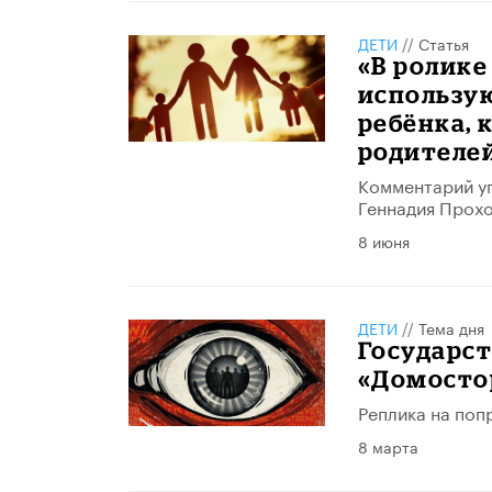
ДЕТИ
//
Статья
«В ролике
использу
ребёнка, 
родителе
Комментарий у
Геннадия Прохо
8 июня
ДЕТИ
//
Тема дня
Государст
«Домосто
Реплика на попр
8 марта