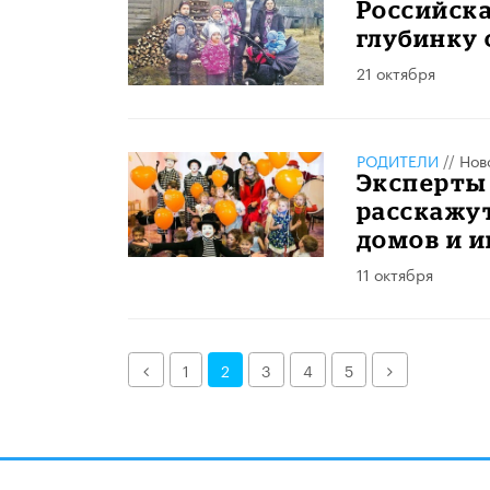
Российска
глубинку 
21 октября
РОДИТЕЛИ
//
Нов
Эксперты
расскажут
домов и и
11 октября
Назад
Далее
1
2
3
4
5