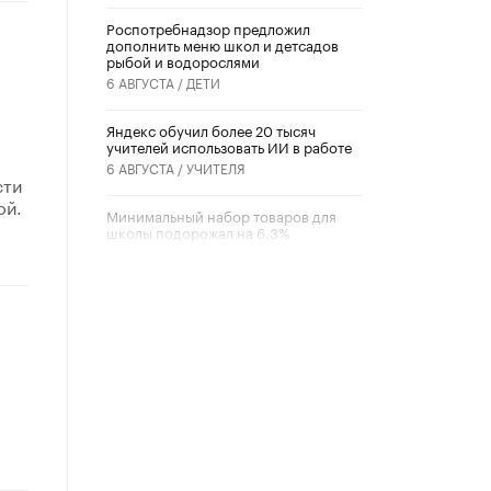
Роспотребнадзор предложил
дополнить меню школ и детсадов
рыбой и водорослями
6 АВГУСТА /
ДЕТИ
​Яндекс обучил более 20 тысяч
учителей использовать ИИ в работе
6 АВГУСТА /
УЧИТЕЛЯ
сти
ой.
Минимальный набор товаров для
школы подорожал на 6,3%
5 АВГУСТА /
ШКОЛЬНИКИ
Вышел в свет новый номер научно-
публицистического журнала
«Образовательная политика» № 2
(2026)
3 ИЮЛЯ /
АНОНС
Школьники и студенты Москвы
почтили память героев Великой
Отечественной войны
22 ИЮНЯ /
ГОРОДСКОЕ ОБРАЗОВАНИЕ