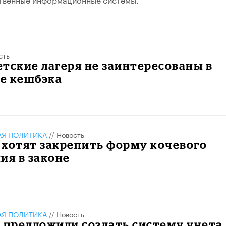
сть
тские лагеря не заинтересованы в
е кешбэка
АЯ ПОЛИТИКА
//
Новость
 хотят закрепить форму кочевого
ия в законе
АЯ ПОЛИТИКА
//
Новость
 предложили создать систему учета