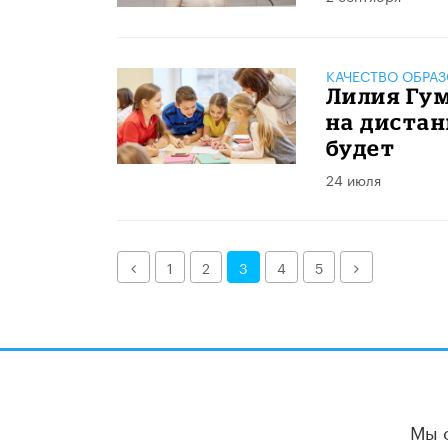
КАЧЕСТВО ОБРА
Лилия Гум
на дистан
будет
24 июля
Назад
Далее
1
2
3
4
5
Мы 