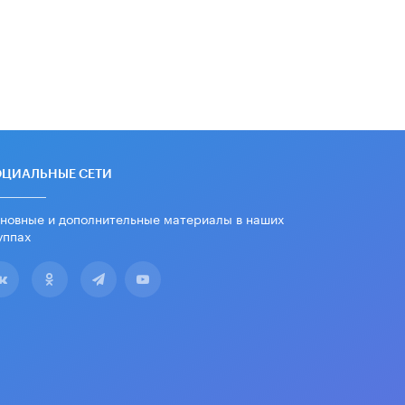
дипломы только из-за не
пройденного антиплагиата
5 ИЮНЯ /
ЧТО ПРОИСХОДИТ?
Минпросвещения просят добавить в
школьные учебники примеры
женщин-инженеров
5 ИЮНЯ /
УЧЕБНИКИ
Уличенный в списывании школьник
вернул себе призовое место на
ОЦИАЛЬНЫЕ СЕТИ
олимпиаде через суд
5 ИЮНЯ /
ЧТО ПРОИСХОДИТ?
новные и дополнительные материалы в наших
уппах
«Евгений Онегин» станет
обязательным для повторения в 10–
11-х классах
4 ИЮНЯ /
КАЧЕСТВО ОБРАЗОВАНИЯ
В Общественной палате предложили
шить школьную форму с учетом
национальных традиций регионов
4 ИЮНЯ /
ШКОЛЬНИКИ