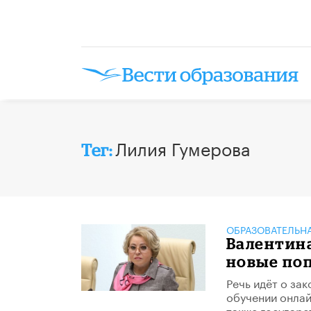
Лилия Гумерова
Тег:
ОБРАЗОВАТЕЛЬН
Валентин
новые поп
Речь идёт о за
обучении онла
также государ