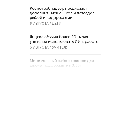
Роспотребнадзор предложил
дополнить меню школ и детсадов
рыбой и водорослями
6 АВГУСТА /
ДЕТИ
​Яндекс обучил более 20 тысяч
учителей использовать ИИ в работе
6 АВГУСТА /
УЧИТЕЛЯ
Минимальный набор товаров для
школы подорожал на 6,3%
5 АВГУСТА /
ШКОЛЬНИКИ
Вышел в свет новый номер научно-
публицистического журнала
«Образовательная политика» № 2
(2026)
3 ИЮЛЯ /
АНОНС
Школьники и студенты Москвы
почтили память героев Великой
Отечественной войны
22 ИЮНЯ /
ГОРОДСКОЕ ОБРАЗОВАНИЕ