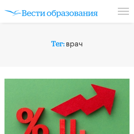
врач
Тег: