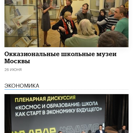
​Окказиональные школьные музеи
Москвы
26 ИЮНЯ
ЭКОНОМИКА