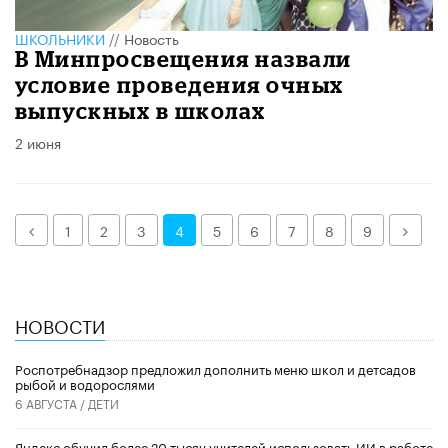
ШКОЛЬНИКИ
//
Новость
В Минпросвещения назвали
условие проведения очных
выпускных в школах
2 июня
Назад
Дале
1
2
3
4
5
6
7
8
9
НОВОСТИ
Роспотребнадзор предложил дополнить меню школ и детсадов
рыбой и водорослями
6 АВГУСТА /
ДЕТИ
​Яндекс обучил более 20 тысяч учителей использовать ИИ в работе