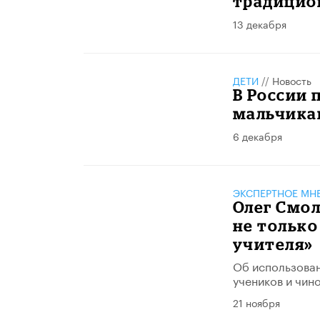
традицио
13 декабря
ДЕТИ
//
Новость
В России 
мальчика
6 декабря
ЭКСПЕРТНОЕ МН
Олег Смо
не только
учителя»
Об использован
учеников и чин
21 ноября