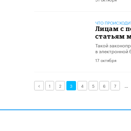
ЧТО ПРОИСХОДИ
Лицам с 
статьям 
Такой законопр
в электронной 
17 октября
Назад
1
2
3
4
5
6
7
...