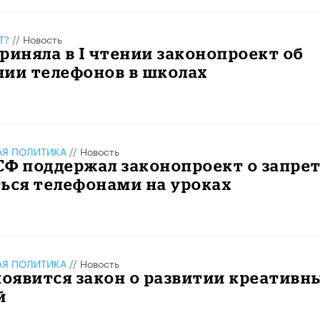
Т?
//
Новость
риняла в I чтении законопроект об
нии телефонов в школах
АЯ ПОЛИТИКА
//
Новость
СФ поддержал законопроект о запре
ься телефонами на уроках
АЯ ПОЛИТИКА
//
Новость
появится закон о развитии креативн
й