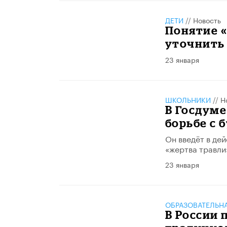
ДЕТИ
//
Новость
Понятие 
уточнить
23 января
ШКОЛЬНИКИ
//
Н
В Госдуме
борьбе с 
Он введёт в де
«жертва травли
23 января
ОБРАЗОВАТЕЛЬН
В России 