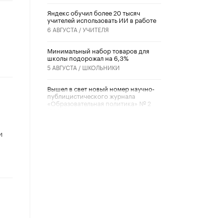
​Яндекс обучил более 20 тысяч
учителей использовать ИИ в работе
6 АВГУСТА /
УЧИТЕЛЯ
Минимальный набор товаров для
школы подорожал на 6,3%
5 АВГУСТА /
ШКОЛЬНИКИ
Вышел в свет новый номер научно-
публицистического журнала
«Образовательная политика» № 2
(2026)
3 ИЮЛЯ /
АНОНС
и
Школьники и студенты Москвы
почтили память героев Великой
Отечественной войны
22 ИЮНЯ /
ГОРОДСКОЕ ОБРАЗОВАНИЕ
«Егор, давай во двор!»
22 ИЮНЯ /
АНОНС
Из закона о регулировании ИИ