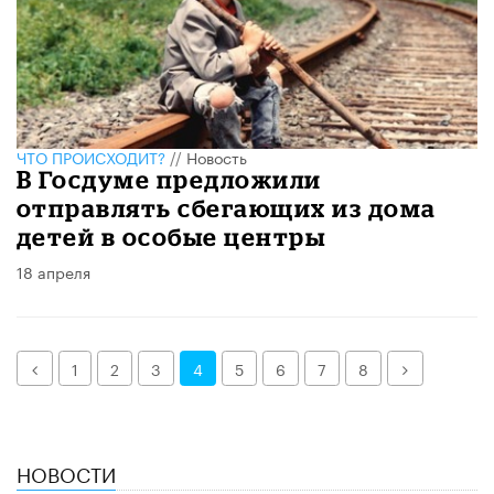
ЧТО ПРОИСХОДИТ?
//
Новость
В Госдуме предложили
отправлять сбегающих из дома
детей в особые центры
18 апреля
Назад
Далее
1
2
3
4
5
6
7
8
НОВОСТИ